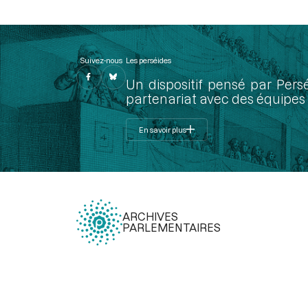
Suivez-nous
Les perséides
Un dispositif pensé par Pers
partenariat avec des équipes 
En savoir plus
ARCHIVES
PARLEMENTAIRES