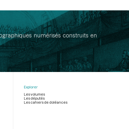
onographiques numérisés construits en
Explorer
Les volumes
Les députés
Les cahiers de doléances