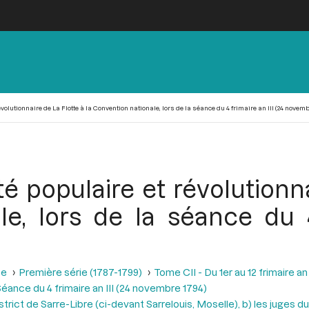
volutionnaire de La Flotte à la Convention nationale, lors de la séance du 4 frimaire an III (24 novemb
é populaire et révolutionna
e, lors de la séance du 4
se
Première série (1787-1799)
Tome CII - Du 1er au 12 frimaire a
éance du 4 frimaire an III (24 novembre 1794)
istrict de Sarre-Libre (ci-devant Sarrelouis, Moselle), b) les juges d