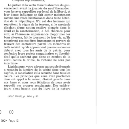
r 492
• Page 131