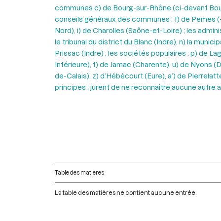
communes c) de Bourg-sur-Rhône (ci-devant Bourg-S
conseils généraux des communes : f) de Pemes (-le
Nord), i) de Charolles (Saône-et-Loire) ; les admin
le tribunal du district du Blanc (Indre), n) la mun
Prissac (Indre) ; les sociétés populaires : p) de L
Inférieure), t) de Jamac (Charente), u) de Nyons (D
de-Calais), z) d’Hébécourt (Eure), a’) de Pierrelat
principes ; jurent de ne reconnaître aucune autre a
Table des matières
La table des matières ne contient aucune entrée.