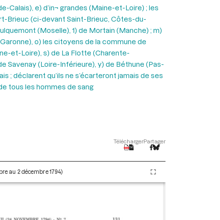
Calais), e) d’in¬ grandes (Maine-et-Loire) ; les
rt-Brieuc (ci-devant Saint-Brieuc, Côtes-du-
Faulquemont (Moselle), 1) de Mortain (Manche) ; m)
ute-Garonne), o) les citoyens de la commune de
ône-et-Loire), s) de La Flotte (Charente-
 de Savenay (Loire-Inférieure), y) de Béthune (Pas-
is ; déclarent qu’ils ne s’écarteront jamais de ses
té de tous les hommes de sang
Télécharger
Partager
embre au 2 décembre 1794)