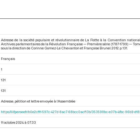
Adresse de la société populaire et révolutionnaire de La Flotte à la Convention national
Archives parlementaires de la Révolution Française — Première série (1787-1799) — Tome 
sous la direction de Corinne Gomez-Le Chevanton et Françoise Brunel. 2012. p. 131.
Français
1
131
131
Adresse, pétition et lettre envoyée à l’Assemblée
https://iiif.persee.fr/b0e2cf11-597c-427d-8ac7-68bcc0acf13b/353598bc-e07b-4fbc-96b9-d
11 octobre 2024 à 07:33