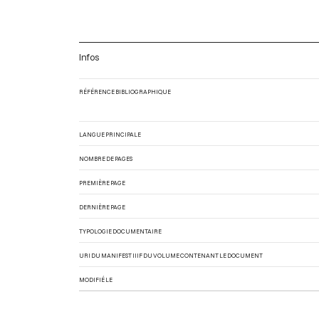
Infos
RÉFÉRENCE BIBLIOGRAPHIQUE
LANGUE PRINCIPALE
NOMBRE DE PAGES
PREMIÈRE PAGE
DERNIÈRE PAGE
TYPOLOGIE DOCUMENTAIRE
URI DU MANIFEST IIIF DU VOLUME CONTENANT LE DOCUMENT
MODIFIÉ LE