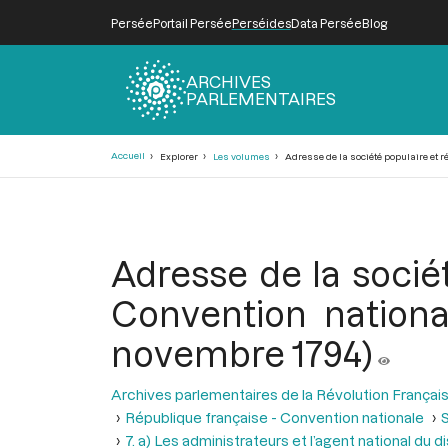
Persée
Portail Persée
Perséides
Data Persée
Blog
ARCHIVES
PARLEMENTAIRES
Fil
Accueil
Explorer
Les volumes
Adresse de la société populaire et ré
d'Ariane
Adresse de la sociét
Convention national
novembre 1794)
Archives parlementaires de la Révolution Françai
République française - Convention nationale
S
7. a) Les administrateurs et l’agent national du d