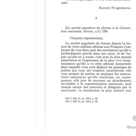
133 su