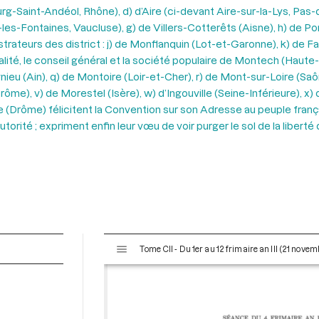
aint-Andéol, Rhône), d) d’Aire (ci-devant Aire-sur-la-Lys, Pas-de-
s-Fontaines, Vaucluse), g) de Villers-Cotterêts (Aisne), h) de Po
istrateurs des district : j) de Monflanquin (Lot-et-Garonne), k) de 
icipalité, le conseil général et la société populaire de Montech (Ha
agnieu (Ain), q) de Montoire (Loir-et-Cher), r) de Mont-sur-Loire (Sa
rôme), v) de Morestel (Isère), w) d’Ingouville (Seine-Inférieure), x)
te (Drôme) félicitent la Convention sur son Adresse au peuple frança
utorité ; expriment enfin leur vœu de voir purger le sol de la liber
V
Tome CII - Du 1er au 12 frimaire an III (21 nov
i
s
u
a
l