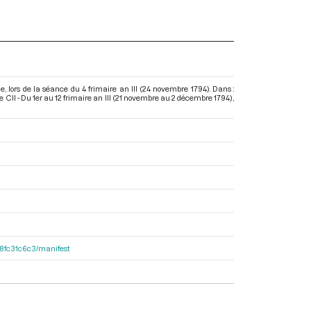
e, lors de la séance du 4 frimaire an III (24 novembre 1794). Dans :
CII - Du 1er au 12 frimaire an III (21 novembre au 2 décembre 1794)
,
188fc31c6c3/manifest