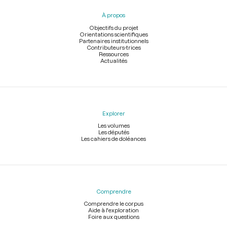
pied
À propos
de
page
Objectifs du projet
Orientations scientifiques
Partenaires institutionnels
Contributeurs-trices
Ressources
Actualités
Explorer
Les volumes
Les députés
Les cahiers de doléances
Comprendre
Comprendre le corpus
Aide à l'exploration
Foire aux questions