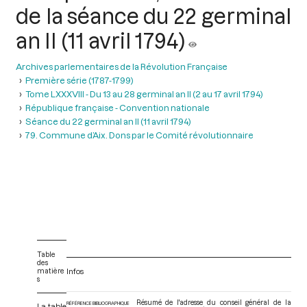
de la séance du 22 germinal
an II (11 avril 1794)
Archives parlementaires de la Révolution Française
Première série (1787-1799)
Tome LXXXVIII - Du 13 au 28 germinal an II (2 au 17 avril 1794)
République française - Convention nationale
Séance du 22 germinal an II (11 avril 1794)
79. Commune d’Aix. Dons par le Comité révolutionnaire
Table
des
matière
Infos
s
Résumé de l'adresse du conseil général de la
RÉFÉRENCE BIBLIOGRAPHIQUE
La table