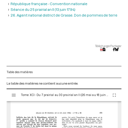
République française - Convention nationale
Séance du 25 prairial an II (13 juin 1794)
26. Agent national district de Grasse. Don de pommes de terre
Télécharger
Partager
Table des matières
La table des matières ne contient aucune entrée.
V
Tome XCI - Du 7 prairial au 30 prairial an II (26 mai au 18 juin 1794)
i
s
u
a
l
i