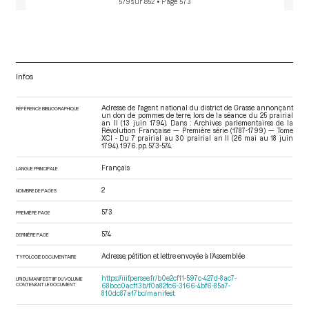
579 sur 852
• Page 573
Infos
Adresse de l'agent national du district de Grasse annonçant
RÉFÉRENCE BIBLIOGRAPHIQUE
un don de pommes de terre, lors de la séance du 25 prairial
an II (13 juin 1794). Dans : Archives parlementaires de la
Révolution Française — Première série (1787-1799) — Tome
XCI - Du 7 prairial au 30 prairial an II (26 mai au 18 juin
1794)
. 1976. pp. 573-574.
Français
LANGUE PRINCIPALE
2
NOMBRE DE PAGES
573
PREMIÈRE PAGE
574
DERNIÈRE PAGE
Adresse, pétition et lettre envoyée à l’Assemblée
TYPOLOGIE DOCUMENTAIRE
https://iiif.persee.fr/b0e2cf11-597c-427d-8ac7-
URI DU MANIFEST IIIF DU VOLUME
CONTENANT LE DOCUMENT
68bcc0acf13b/f0a82fc6-3166-4bf6-85a7-
810dc87a17bc/manifest