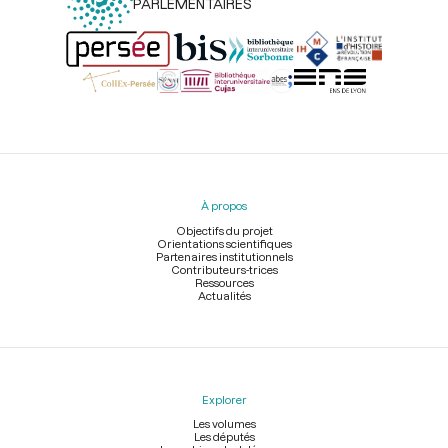
PARLEMENTAIRES
Menu
du
pied
À propos
de
page
Objectifs du projet
Orientations scientifiques
Partenaires institutionnels
Contributeurs-trices
Ressources
Actualités
Explorer
Les volumes
Les députés