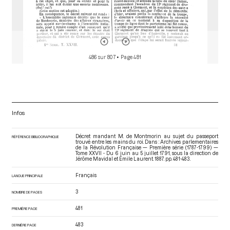
486 sur 807
• Page 481
Infos
Décret mandant M. de Montmorin au sujet du passeport
RÉFÉRENCE BIBLIOGRAPHIQUE
trouvé entre les mains du roi. Dans : Archives parlementaires
de la Révolution Française — Première série (1787-1799) —
Tome XXVII - Du 6 juin au 5 juillet 1791
, sous la direction de
Jérôme Mavidal et Emile Laurent. 1887. pp. 481-483.
Français
LANGUE PRINCIPALE
3
NOMBRE DE PAGES
481
PREMIÈRE PAGE
483
DERNIÈRE PAGE