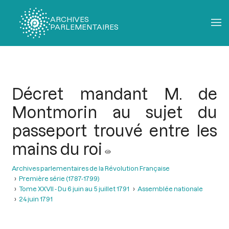
ARCHIVES
PARLEMENTAIRES
Fil
d'Ariane
Décret mandant M. de
Montmorin au sujet du
passeport trouvé entre les
mains du roi
Archives parlementaires de la Révolution Française
Première série (1787-1799)
Tome XXVII - Du 6 juin au 5 juillet 1791
Assemblée nationale
24 juin 1791