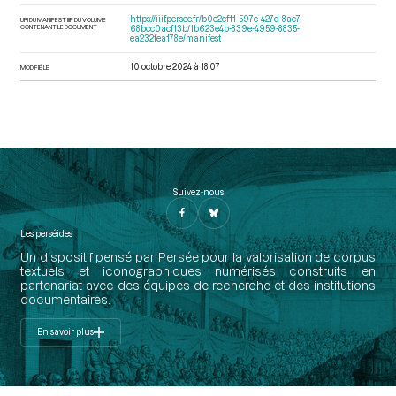
https://iiif.persee.fr/b0e2cf11-597c-427d-8ac7-
URI DU MANIFEST IIIF DU VOLUME
CONTENANT LE DOCUMENT
68bcc0acf13b/1b623e4b-839e-4959-8835-
ea232fea178e/manifest
10 octobre 2024 à 18:07
MODIFIÉ LE
Suivez-nous
Les perséides
Un dispositif pensé par Persée pour la valorisation de corpus
textuels et iconographiques numérisés construits en
partenariat avec des équipes de recherche et des institutions
documentaires.
En savoir plus