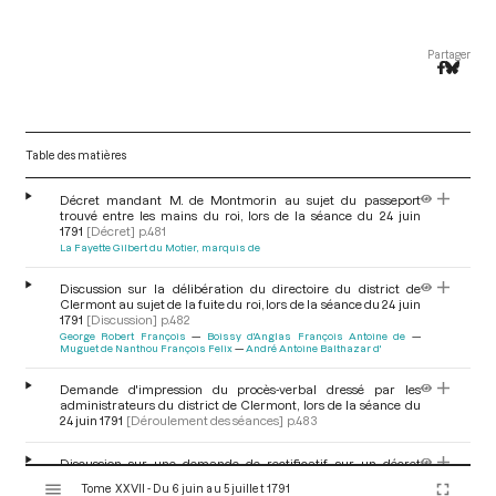
Partager
Table des matières
Décret mandant M. de Montmorin au sujet du passeport
trouvé entre les mains du roi, lors de la séance du 24 juin
1791
[Décret]
p.481
La Fayette Gilbert du Motier, marquis de
Discussion sur la délibération du directoire du district de
Clermont au sujet de la fuite du roi, lors de la séance du 24 juin
1791
[Discussion]
p.482
George Robert François
Boissy d'Anglas François Antoine de
Muguet de Nanthou François Felix
André Antoine Balthazar d'
Demande d'impression du procès-verbal dressé par les
administrateurs du district de Clermont, lors de la séance du
24 juin 1791
[Déroulement des séances]
p.483
Discussion sur une demande de rectificatif sur un décret
V
relatif à la sureté du château des Tuileries, lors de la séance du
Tome XXVII - Du 6 juin au 5 juillet 1791
24 juin 1791
[Discussion]
p.483