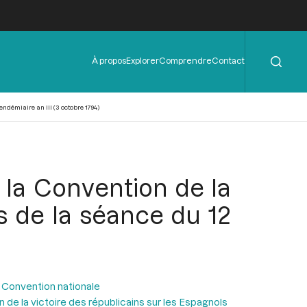
Rechercher
Menu
À propos
Explorer
Comprendre
Contact
de
l'en-
tête
ndémiaire an III (3 octobre 1794)
 la Convention de la
rs de la séance du 12
 Convention nationale
 de la victoire des républicains sur les Espagnols