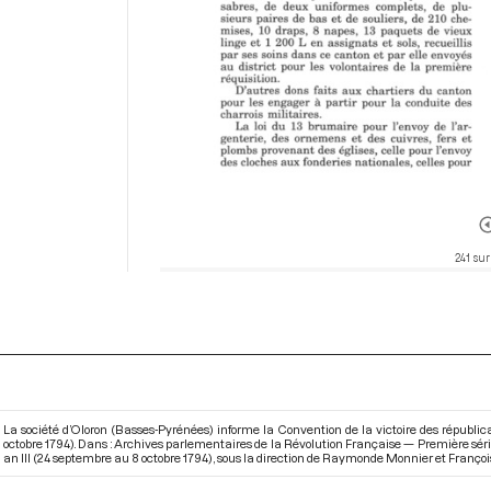
241 sur
La société d’Oloron (Basses-Pyrénées) informe la Convention de la victoire des républica
octobre 1794). Dans : Archives parlementaires de la Révolution Française — Première sé
an III (24 septembre au 8 octobre 1794)
, sous la direction de Raymonde Monnier et François