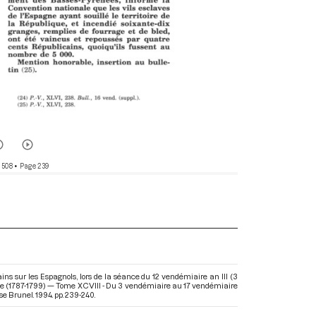
 508
• Page 239
ins sur les Espagnols, lors de la séance du 12 vendémiaire an III (3
rie (1787-1799) — Tome XCVIII - Du 3 vendémiaire au 17 vendémiaire
e Brunel. 1994. pp. 239-240.