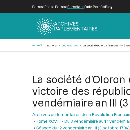
Persée
Portail Persée
Perséides
Data Persée
Blog
ARCHIVES
PARLEMENTAIRES
Fil
Accueil
Explorer
Les volumes
La société d’Oloron (Basses-Pyrénées)
d'Ariane
La société d’Oloron
victoire des républi
vendémiaire an III (3
Archives parlementaires de la Révolution Françai
Tome XCVIII - Du 3 vendémiaire au 17 vendémiair
Séance du 12 vendémiaire an III (3 octobre 1794)