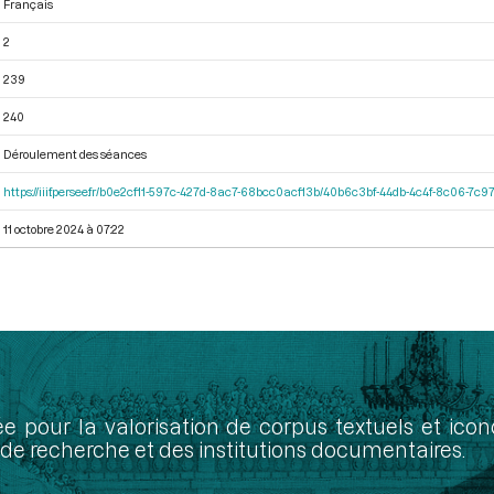
Français
2
239
240
Déroulement des séances
https://iiif.persee.fr/b0e2cf11-597c-427d-8ac7-68bcc0acf13b/40b6c3bf-44db-4c4f-8c06-7c
11 octobre 2024 à 07:22
ée pour la valorisation de corpus textuels et ic
de recherche et des institutions documentaires.