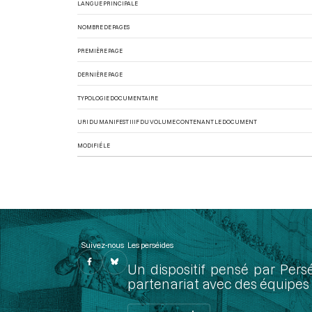
LANGUE PRINCIPALE
NOMBRE DE PAGES
PREMIÈRE PAGE
DERNIÈRE PAGE
TYPOLOGIE DOCUMENTAIRE
URI DU MANIFEST IIIF DU VOLUME CONTENANT LE DOCUMENT
MODIFIÉ LE
Suivez-nous
Les perséides
Un dispositif pensé par Pers
partenariat avec des équipes 