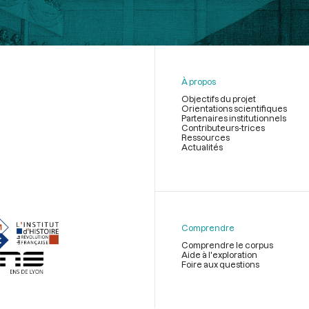
À propos
Objectifs du projet
Orientations scientifiques
Partenaires institutionnels
Contributeurs-trices
Ressources
Actualités
Menu
du
pied
de
Comprendre
page
Comprendre le corpus
Aide à l'exploration
Foire aux questions