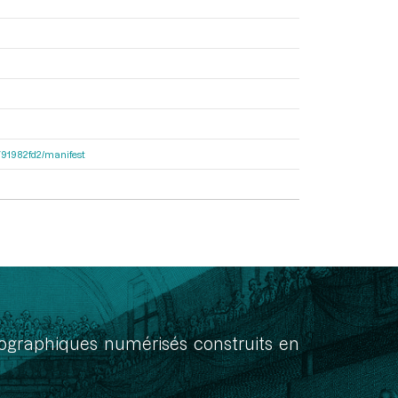
9791982fd2/manifest
onographiques numérisés construits en