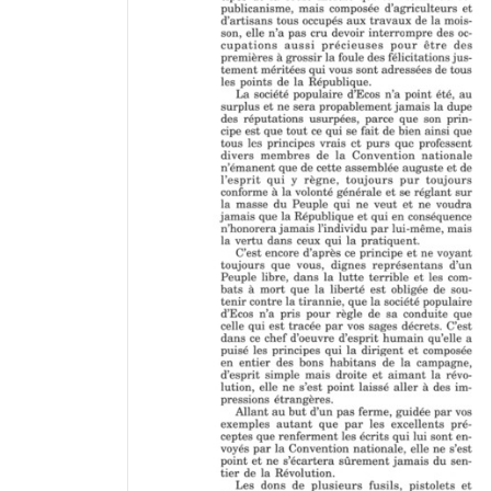
a
d
o
r