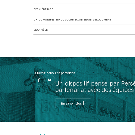
DERNIÈRE PAGE
URI DU MANIFEST IIIF DU VOLUME CONTENANT LE DOCUMENT
MODIFIÉ LE
Suivez-nous
Les perséides
Un dispositif pensé par Pers
partenariat avec des équipes 
En savoir plus