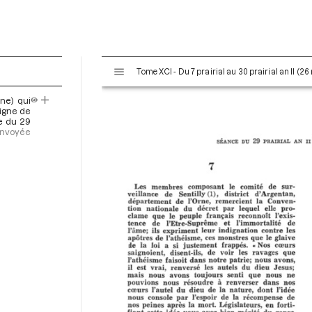
V
Tome XCI - Du 7 prairial au 30 prairial an II (26
i
s
ne) qui
u
digne de
a
ce du 29
 envoyée
l
i
s
e
u
r
M
i
r
a
d
o