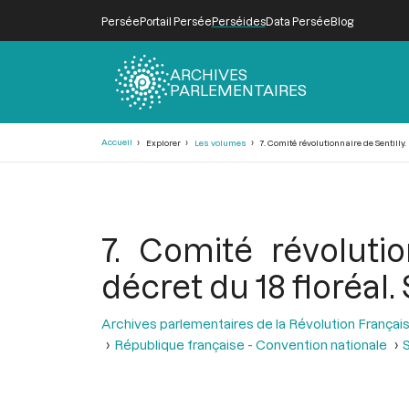
Persée
Portail Persée
Perséides
Data Persée
Blog
ARCHIVES
PARLEMENTAIRES
Fil
Accueil
Explorer
Les volumes
7. Comité révolutionnaire de Sentilly.
d'Ariane
7. Comité révolutio
décret du 18 floréal.
Archives parlementaires de la Révolution Françai
République française - Convention nationale
S