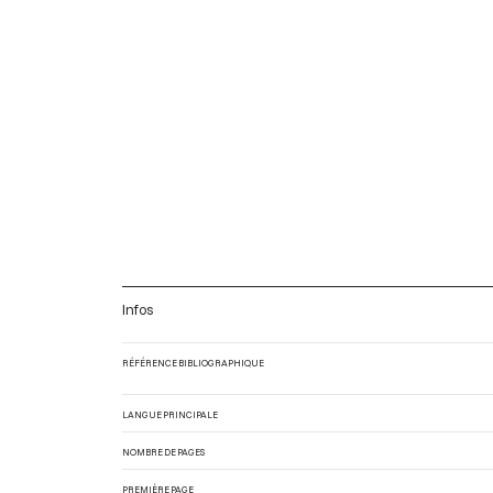
Infos
RÉFÉRENCE BIBLIOGRAPHIQUE
LANGUE PRINCIPALE
NOMBRE DE PAGES
PREMIÈRE PAGE