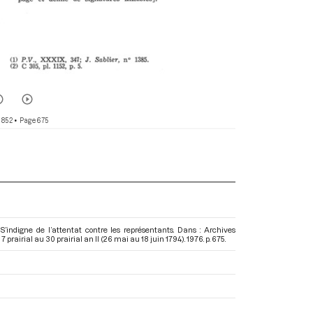
 852
• Page 675
 S’indigne de l’attentat contre les représentants. Dans : Archives
prairial au 30 prairial an II (26 mai au 18 juin 1794)
. 1976. p. 675.