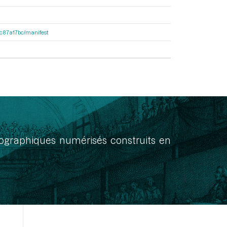
0dc87a17bc/manifest
onographiques numérisés construits en