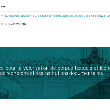
675
https://iiif.persee.fr/b0e2cf11-597c-427d-8ac7-68bcc0acf13b/f0a82fc6-3166-4bf6-85a7-81
10 octobre 2024 à 18:21
ée pour la valorisation de corpus textuels et ic
de recherche et des institutions documentaires.