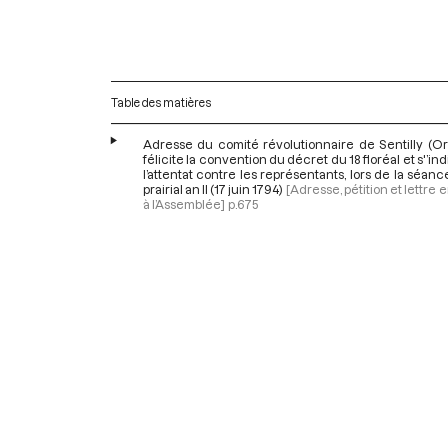
Table des matières
Adresse du comité révolutionnaire de Sentilly (Or
félicite la convention du décret du 18 floréal et s'’in
l’attentat contre les représentants, lors de la séan
prairial an II (17 juin 1794)
[Adresse, pétition et lettre
à l’Assemblée]
p.675