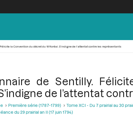
 Félicite la Convention du décret du 18 floréal. S’indigne de l’attentat contre les représentants
nnaire de Sentilly. Félic
 S’indigne de l’attentat con
se
Première série (1787-1799)
Tome XCI - Du 7 prairial au 30 prairi
éance du 29 prairial an II (17 juin 1794)