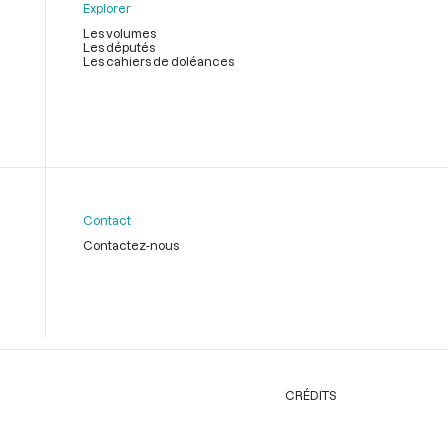
Explorer
Les volumes
Les députés
Les cahiers de doléances
Contact
Contactez-nous
CRÉDITS