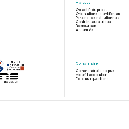
À propos
Objectifs du projet
Orientations scientifiques
Partenaires institutionnels
Contributeurs-trices
Ressources
Actualités
Menu
du
pied
de
Comprendre
page
Comprendre le corpus
Aide à l'exploration
Foire aux questions