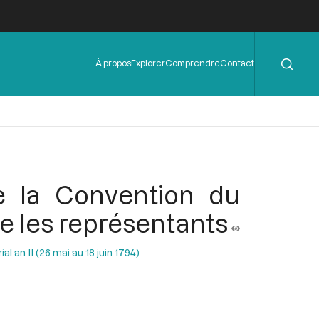
Rechercher
Menu
À propos
Explorer
Comprendre
Contact
de
l'en-
tête
ite la Convention du
tre les représentants
al an II (26 mai au 18 juin 1794)