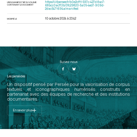
https://iiif.persee.fr/b0e2cf11-597c-427d-8ac7-
URI DU MANIFEST IIIF DU VOLUME
CONTENANT LE DOCUMENT
68bcc0acf13b/3fc29820-5a05-4ed7-909d-
2dac5471694a/manifest
10 octobre 2024 à 23:42
MODIFIÉ LE
Suivez-nous
Les perséides
Un dispositif pensé par Persée pour la valorisation de corpus
textuels et iconographiques numérisés construits en
partenariat avec des équipes de recherche et des institutions
documentaires.
En savoir plus