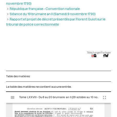
novembre 1793)
République française - Convention nationale
Séance du 19 brumaire an II (Samedi 9 novembre 1793)
Rapport et projet de décret présentés par Florent Guiot sur le
tribunal de police correctionnelle
Télécharger
Partager
Table des matières
La table des matières ne contient aucune entrée.
V
Tome LXXVIII - Du 8 au 20 brumaire an II (29 octobre au 10 novembre 1793)
i
s
u
a