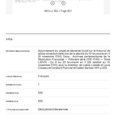
660 sur 804
• Page 653
Infos
Ajournement du projet de décret de Guiot sur le tribunal de
RÉFÉRENCE BIBLIOGRAPHIQUE
police correctionnelle, lors de la séance du 19 brumaire an II
(9 novembre 1793). Dans : Archives parlementaires de la
Révolution Française — Première série (1787-1799) — Tome
LXXVIII - Du 8 au 20 brumaire an II (29 octobre au 10
novembre 1793)
, sous la direction de Lodoïs Lataste et Louis
Claveau et Constant Pionnier et Gaston Barbier. 1911. p. 653.
Français
LANGUE PRINCIPALE
1
NOMBRE DE PAGES
653
PREMIÈRE PAGE
653
DERNIÈRE PAGE
Déroulement des séances
TYPOLOGIE DOCUMENTAIRE