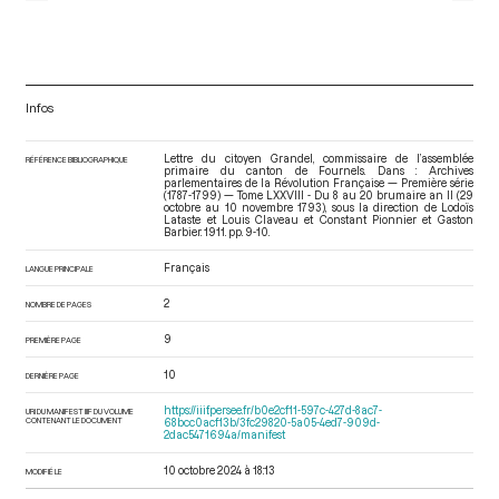
Infos
Lettre du citoyen Grandel, commissaire de l’assemblée
RÉFÉRENCE BIBLIOGRAPHIQUE
primaire du canton de Fournels. Dans : Archives
parlementaires de la Révolution Française — Première série
(1787-1799) — Tome LXXVIII - Du 8 au 20 brumaire an II (29
octobre au 10 novembre 1793)
, sous la direction de Lodoïs
Lataste et Louis Claveau et Constant Pionnier et Gaston
Barbier. 1911. pp. 9-10.
Français
LANGUE PRINCIPALE
2
NOMBRE DE PAGES
9
PREMIÈRE PAGE
10
DERNIÈRE PAGE
https://iiif.persee.fr/b0e2cf11-597c-427d-8ac7-
URI DU MANIFEST IIIF DU VOLUME
CONTENANT LE DOCUMENT
68bcc0acf13b/3fc29820-5a05-4ed7-909d-
2dac5471694a/manifest
10 octobre 2024 à 18:13
MODIFIÉ LE