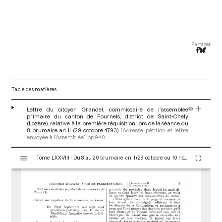
Partager
Table des matières
Lettre du citoyen Grandel, commissaire de l’assemblée
primaire du canton de Fournels, district de Saint-Chely
(Lozère), relative à la première réquisition, lors de la séance du
8 brumaire an II (29 octobre 1793)
[Adresse, pétition et lettre
envoyée à l’Assemblée]
pp.9-10
V
Tome LXXVIII - Du 8 au 20 brumaire an II (29 octobre au 10 novembre 1793)
i
s
u
a
l
i
s