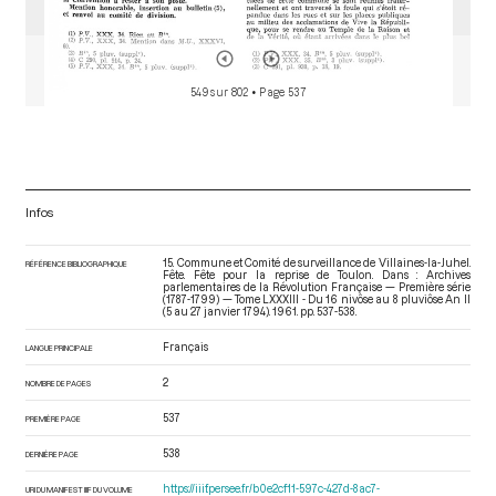
549 sur 802
• Page 537
Infos
15. Commune et Comité de surveillance de Villaines-la-Juhel.
RÉFÉRENCE BIBLIOGRAPHIQUE
Fête. Fête pour la reprise de Toulon. Dans : Archives
parlementaires de la Révolution Française — Première série
(1787-1799) — Tome LXXXIII - Du 16 nivôse au 8 pluviôse An II
(5 au 27 janvier 1794)
. 1961. pp. 537-538.
Français
LANGUE PRINCIPALE
2
NOMBRE DE PAGES
537
PREMIÈRE PAGE
538
DERNIÈRE PAGE
https://iiif.persee.fr/b0e2cf11-597c-427d-8ac7-
URI DU MANIFEST IIIF DU VOLUME