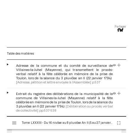
Partager
Table des matières
Adresse de la commune et du comité de surveillance de
Villaines-la-Juhel (Mayenne), qui transmettent le procès-
verbal relatif à la fête célébrée en mémoire de la prise de
Toulon, lors de la séance du 3 pluviôse an II (22 janvier 1794)
[Adresse, pétition et lettre envoyée à l’Assemblée]
p.537
Extrait du registre des délibérations de la municipalité de la
commune de Villaines-la-Juhel (Mayenne) relatif à la fête
célébrée en mémoire de la prise de Toulon, lors de la séance du
3 pluviôse an II (22 janvier 1794)
[Délibération ou procès verbal
de collectivité]
pp.537-538
V
Tome LXXXIII - Du 16 nivôse au 8 pluviôse An II (5 au 27 janvier 1794)
i
s