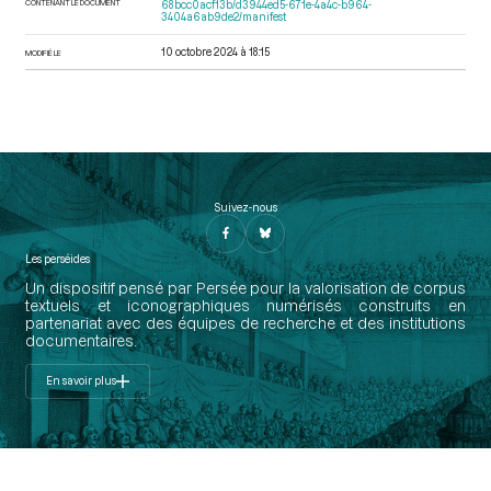
CONTENANT LE DOCUMENT
68bcc0acf13b/d3944ed5-671e-4a4c-b964-
3404a6ab9de2/manifest
10 octobre 2024 à 18:15
MODIFIÉ LE
Suivez-nous
Les perséides
Un dispositif pensé par Persée pour la valorisation de corpus
textuels et iconographiques numérisés construits en
partenariat avec des équipes de recherche et des institutions
documentaires.
En savoir plus