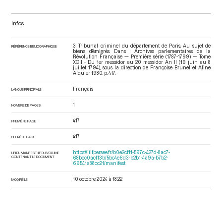
Infos
3. Tribunal criminel du département de Paris. Au sujet de
RÉFÉRENCE BIBLIOGRAPHIQUE
biens d’émigrés. Dans : Archives parlementaires de la
Révolution Française — Première série (1787-1799) — Tome
XCII - Du 1er messidor au 20 messidor An II (19 juin au 8
juillet 1794)
, sous la direction de Françoise Brunel et Aline
Alquier. 1980. p. 417.
Français
LANGUE PRINCIPALE
1
NOMBRE DE PAGES
417
PREMIÈRE PAGE
417
DERNIÈRE PAGE
https://iiif.persee.fr/b0e2cf11-597c-427d-8ac7-
URI DU MANIFEST IIIF DU VOLUME
CONTENANT LE DOCUMENT
68bcc0acf13b/5bc4e6d3-b2b1-4a9a-b7b2-
69541a88cc21/manifest
10 octobre 2024 à 18:22
MODIFIÉ LE