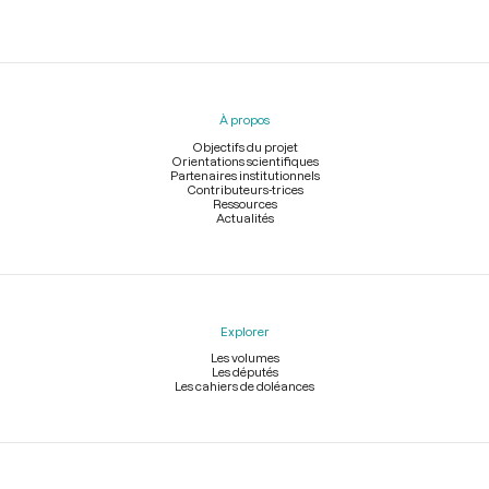
Menu
du
pied
À propos
de
page
Objectifs du projet
Orientations scientifiques
Partenaires institutionnels
Contributeurs-trices
Ressources
Actualités
Explorer
Les volumes
Les députés
Les cahiers de doléances