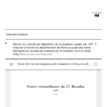
Partager
Table des matières
Renvoi au comité de législation de la question posée par le
tribunal criminel du département de Paris au sujet des biens
d'émigrés, en annexe de la séance du 17 messidor an II (5 juillet
1794)
[Renvoi aux comités]
p.417
V
Tome XCII - Du 1er messidor au 20 messidor An II (19 juin au 8 juillet 1794)
i
s
u
a
l
i
s
e
u
r