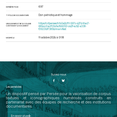
697
DERNIÈRE PAGE
Don patriotique et hommage
TYPOLOGIE DOCUMENTAIRE
https://iiif.persee.fr/b0e2cf11-597c-427d-8ac7-
URI DU MANIFEST IIIF DU VOLUME
CONTENANT LE DOCUMENT
68bcc0acf13b/bcfb5053-c42f-4c52-a338-
f3503bf7385b/manifest
11 octobre 2024 à 01:18
MODIFIÉ LE
Suivez-nous
Les perséides
Un dispositif pensé par Persée pour la valorisation de corpus
textuels et iconographiques numérisés construits en
partenariat avec des équipes de recherche et des institutions
documentaires.
En savoir plus