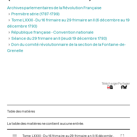
Archives parlementaires de la Révolution Française
Première série (1787-1799)
Tome LXXXI - Du 16 frimaire au 29 frimaire an II (6 décembre au 19
décembre 1793)
République française - Convention nationale
Séance du 29 frimaire an II (Jeudi 19 décembre 1793)
Don du comité révolutionnaire de la section de la Fontaine-de-
Grenelle
Télécharger
Partager
Table des matières
La table des matières ne contient aucune entrée.
V
Tome LXXXI - Du 16 frimaire au 29 frimaire an II (6 décembre au 19 décembre 1793)