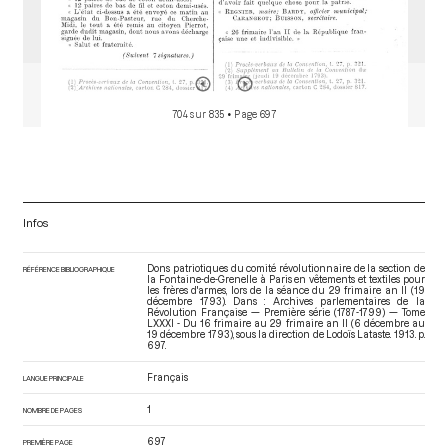
704 sur 835
• Page 697
Infos
Dons patriotiques du comité révolutionnaire de la section de
RÉFÉRENCE BIBLIOGRAPHIQUE
la Fontaine-de-Grenelle à Paris en vêtements et textiles pour
les frères d'armes, lors de la séance du 29 frimaire an II (19
décembre 1793). Dans : Archives parlementaires de la
Révolution Française — Première série (1787-1799) — Tome
LXXXI - Du 16 frimaire au 29 frimaire an II (6 décembre au
19 décembre 1793)
, sous la direction de Lodoïs Lataste. 1913. p.
697.
Français
LANGUE PRINCIPALE
1
NOMBRE DE PAGES
697
PREMIÈRE PAGE