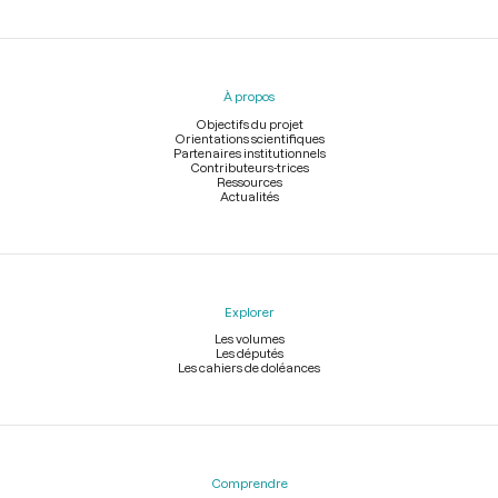
Menu
du
pied
À propos
de
page
Objectifs du projet
Orientations scientifiques
Partenaires institutionnels
Contributeurs-trices
Ressources
Actualités
Explorer
Les volumes
Les députés
Les cahiers de doléances
Comprendre