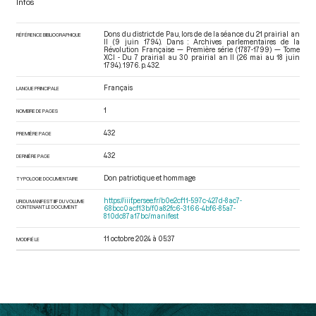
Infos
Dons du district de Pau, lors de de la séance du 21 prairial an
RÉFÉRENCE BIBLIOGRAPHIQUE
II (9 juin 1794). Dans : Archives parlementaires de la
Révolution Française — Première série (1787-1799) — Tome
XCI - Du 7 prairial au 30 prairial an II (26 mai au 18 juin
1794)
. 1976. p. 432.
Français
LANGUE PRINCIPALE
1
NOMBRE DE PAGES
432
PREMIÈRE PAGE
432
DERNIÈRE PAGE
Don patriotique et hommage
TYPOLOGIE DOCUMENTAIRE
https://iiif.persee.fr/b0e2cf11-597c-427d-8ac7-
URI DU MANIFEST IIIF DU VOLUME
CONTENANT LE DOCUMENT
68bcc0acf13b/f0a82fc6-3166-4bf6-85a7-
810dc87a17bc/manifest
11 octobre 2024 à 05:37
MODIFIÉ LE