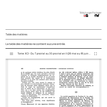
Télécharger
Partager
Table des matières
La table des matières ne contient aucune entrée.
V
Tome XCI - Du 7 prairial au 30 prairial an II (26 mai au 18 juin 1794)
i
s
u
a
l
i
s
e
u
r
M
i