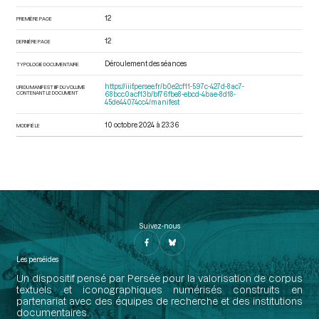
12
PREMIÈRE PAGE
12
DERNIÈRE PAGE
Déroulement des séances
TYPOLOGIE DOCUMENTAIRE
https://iiif.persee.fr/b0e2cf11-597c-427d-8ac7-
URI DU MANIFEST IIIF DU VOLUME
CONTENANT LE DOCUMENT
68bcc0acf13b/bf76fbe8-ebcd-4bae-8d18-
45de44074cc4/manifest
10 octobre 2024 à 23:36
MODIFIÉ LE
Suivez-nous
Les perséides
Un dispositif pensé par Persée pour la valorisation de corpus
textuels et iconographiques numérisés construits en
partenariat avec des équipes de recherche et des institutions
documentaires.