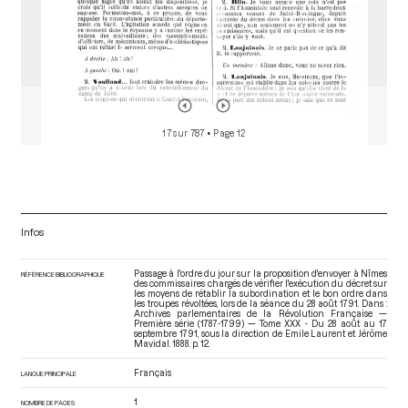
17 sur 787
• Page 12
Infos
Passage à l'ordre du jour sur la proposition d'envoyer à Nîmes
RÉFÉRENCE BIBLIOGRAPHIQUE
des commissaires chargés de vérifier l'exécution du décret sur
les moyens de rétablir la subordination et le bon ordre dans
les troupes révoltées, lors de la séance du 28 août 1791. Dans :
Archives parlementaires de la Révolution Française —
Première série (1787-1799) — Tome XXX - Du 28 août au 17
septembre 1791
, sous la direction de Emile Laurent et Jérôme
Mavidal. 1888. p. 12.
Français
LANGUE PRINCIPALE
1
NOMBRE DE PAGES