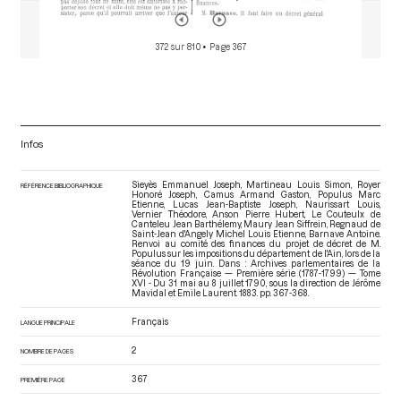
372 sur 810
• Page 367
Infos
Sieyès Emmanuel Joseph, Martineau Louis Simon, Royer
RÉFÉRENCE BIBLIOGRAPHIQUE
Honoré Joseph, Camus Armand Gaston, Populus Marc
Etienne, Lucas Jean-Baptiste Joseph, Naurissart Louis,
Vernier Théodore, Anson Pierre Hubert, Le Couteulx de
Canteleu Jean Barthélemy, Maury Jean Siffrein, Regnaud de
Saint-Jean d'Angely Michel Louis Etienne, Barnave Antoine.
Renvoi au comité des finances du projet de décret de M.
Populus sur les impositions du département de l'Ain, lors de la
séance du 19 juin. Dans : Archives parlementaires de la
Révolution Française — Première série (1787-1799) — Tome
XVI - Du 31 mai au 8 juillet 1790
, sous la direction de Jérôme
Mavidal et Emile Laurent. 1883. pp. 367-368.
Français
LANGUE PRINCIPALE
2
NOMBRE DE PAGES
367
PREMIÈRE PAGE