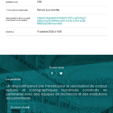
368
DERNIÈRE PAGE
Renvoi aux comités
TYPOLOGIE DOCUMENTAIRE
https://iiif.persee.fr/b0e2cf11-597c-427d-8ac7-
URI DU MANIFEST IIIF DU VOLUME
CONTENANT LE DOCUMENT
68bcc0acf13b/8fdccad6-60d4-436a-a328-
f8f821d22158/manifest
11 octobre 2024 à 11:26
MODIFIÉ LE
Suivez-nous
Les perséides
Un dispositif pensé par Persée pour la valorisation de corpus
textuels et iconographiques numérisés construits en
partenariat avec des équipes de recherche et des institutions
documentaires.
En savoir plus