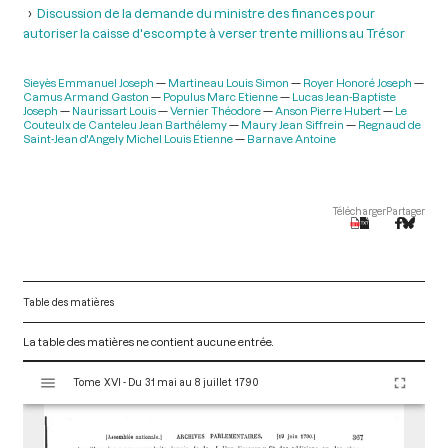
Discussion de la demande du ministre des finances pour
autoriser la caisse d'escompte à verser trente millions au Trésor
Sieyès Emmanuel Joseph
Martineau Louis Simon
Royer Honoré Joseph
Camus Armand Gaston
Populus Marc Etienne
Lucas Jean-Baptiste
Joseph
Naurissart Louis
Vernier Théodore
Anson Pierre Hubert
Le
Couteulx de Canteleu Jean Barthélemy
Maury Jean Siffrein
Regnaud de
Saint-Jean d'Angely Michel Louis Etienne
Barnave Antoine
Télécharger
Partager
Table des matières
La table des matières ne contient aucune entrée.
V
Tome XVI - Du 31 mai au 8 juillet 1790
i
s
u
a