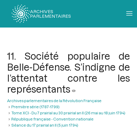
ARCHIVES
PARLEMENTAIRES
Fil
d'Ariane
11. Société populaire de
Belle-Défense. S’indigne de
l’attentat contre les
représentants
Archives parlementaires de la Révolution Française
Première série (1787-1799)
Tome XCI - Du 7 prairial au 30 prairial an II (26 mai au 18 juin 1794)
République française - Convention nationale
Séance du 17 prairial an II (5 juin 1794)