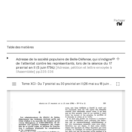
Partager
Table des matières
Adresse de la société populaire de Belle-Défense, qui s’indigne
de l’attentat contre les représentants, lors de la séance du 17
prairial an II (5 juin 1794)
[Adresse, pétition et lettre envoyée à
l’Assemblée]
pp.335-336
V
Tome XCI - Du 7 prairial au 30 prairial an II (26 mai au 18 juin 1794)
i
s
u
a
l
i
s
e
u