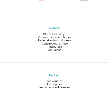
Menu
du
pied
À propos
de
page
Objectifs du projet
Orientations scientifiques
Partenaires institutionnels
Contributeurs-trices
Ressources
Actualités
Explorer
Les volumes
Les députés
Les cahiers de doléances