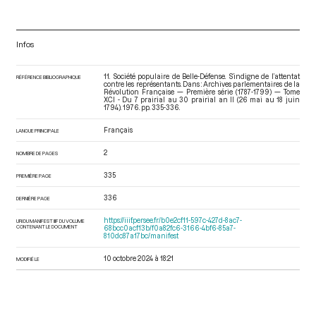
Infos
11. Société populaire de Belle-Défense. S’indigne de l’attentat
RÉFÉRENCE BIBLIOGRAPHIQUE
contre les représentants. Dans : Archives parlementaires de la
Révolution Française — Première série (1787-1799) — Tome
XCI - Du 7 prairial au 30 prairial an II (26 mai au 18 juin
1794)
. 1976. pp. 335-336.
Français
LANGUE PRINCIPALE
2
NOMBRE DE PAGES
335
PREMIÈRE PAGE
336
DERNIÈRE PAGE
https://iiif.persee.fr/b0e2cf11-597c-427d-8ac7-
URI DU MANIFEST IIIF DU VOLUME
CONTENANT LE DOCUMENT
68bcc0acf13b/f0a82fc6-3166-4bf6-85a7-
810dc87a17bc/manifest
10 octobre 2024 à 18:21
MODIFIÉ LE