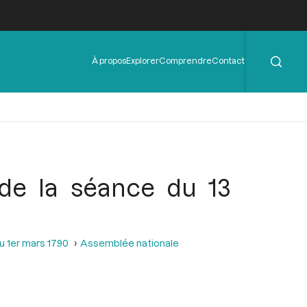
Rechercher
Menu
À propos
Explorer
Comprendre
Contact
de
l'en-
tête
de la séance du 13
u 1er mars 1790
Assemblée nationale