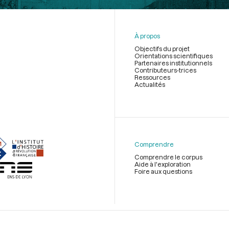
À propos
Objectifs du projet
Orientations scientifiques
Partenaires institutionnels
Contributeurs-trices
Ressources
Actualités
Menu
du
pied
de
Comprendre
page
Comprendre le corpus
Aide à l'exploration
Foire aux questions