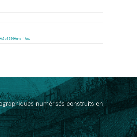
6b942b8399/manifest
onographiques numérisés construits en