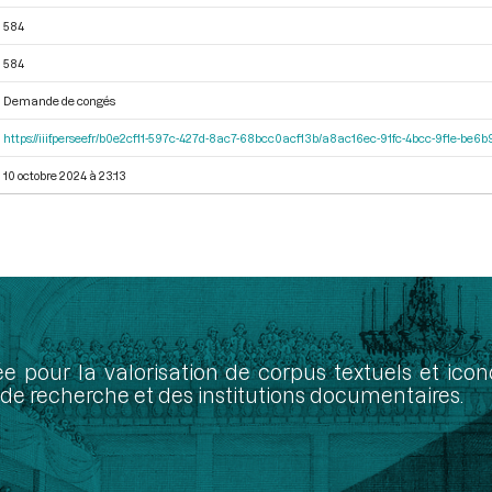
584
584
Demande de congés
https://iiif.persee.fr/b0e2cf11-597c-427d-8ac7-68bcc0acf13b/a8ac16ec-91fc-4bcc-9f1e-be
10 octobre 2024 à 23:13
ée pour la valorisation de corpus textuels et ic
de recherche et des institutions documentaires.