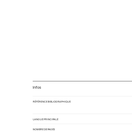
Infos
RÉFÉRENCE BIBLIOGRAPHIQUE
LANGUE PRINCIPALE
NOMBRE DE PAGES