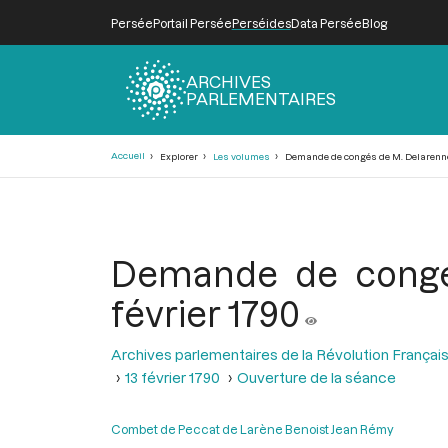
Persée
Portail Persée
Perséides
Data Persée
Blog
ARCHIVES
PARLEMENTAIRES
Fil
Accueil
Explorer
Les volumes
Demande de congés de M. Delarenne, 
d'Ariane
Demande de congés
février 1790
Archives parlementaires de la Révolution Françai
13 février 1790
Ouverture de la séance
Combet de Peccat de Larène Benoist Jean Rémy