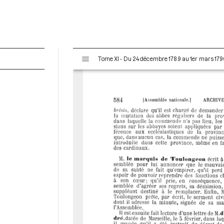
V
Tome XI - Du 24 décembre 1789 au 1er mars 179
i
s
u
a
l
i
s
e
u
r
M
i
r
a
d
o