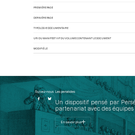
PREMIÈRE PAGE
DERNIÈRE PAGE
TYPOLOGIE DOCUMENTAIRE
URI DU MANIFEST IIIF DU VOLUME CONTENANT LE DOCUMENT
MODIFIÉ LE
Suivez-nous
Les perséides
Un dispositif pensé par Pers
partenariat avec des équipes 
En savoir plus