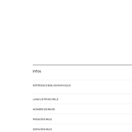
Infos
RÉFÉRENCE BIBLIOGRAPHIQUE
LANGUE PRINCIPALE
NOMBRE DE PAGES
PREMIÈRE PAGE
DERNIÈRE PAGE