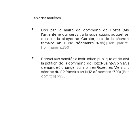
Table des matières
Don par le maire de commune de Rozet (Ais
l'argenterie qui servait à la superstition, auquel se 
don par la citoyenne Garnier, lors de la séanc
frimaire an II (12 décembre 1793)
[Don patriot
hommage]
p.350
Renvoi aux comités d’instruction publique et de div
la pétition de la commune de Rozet-Saint-Albin (Ai
demande à changer son nom en Rozet-les-Menils, lo
séance du 22 frimaire an II (12 décembre 1793)
[Ren
comités]
p.350