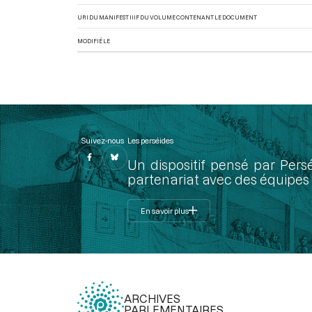
URI DU MANIFEST IIIF DU VOLUME CONTENANT LE DOCUMENT
MODIFIÉ LE
Suivez-nous
Les perséides
Un dispositif pensé par Pers
partenariat avec des équipes 
En savoir plus
ARCHIVES
PARLEMENTAIRES