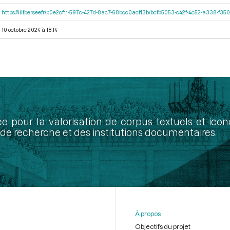
https://iiif.persee.fr/b0e2cf11-597c-427d-8ac7-68bcc0acf13b/bcfb5053-c42f-4c52-a338-f3
10 octobre 2024 à 18:14
ée pour la valorisation de corpus textuels et ic
de recherche et des institutions documentaires.
À propos
Objectifs du projet