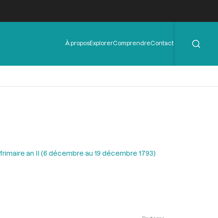
Rechercher
Menu
À propos
Explorer
Comprendre
Contact
de
l'en-
tête
 frimaire an II (6 décembre au 19 décembre 1793)