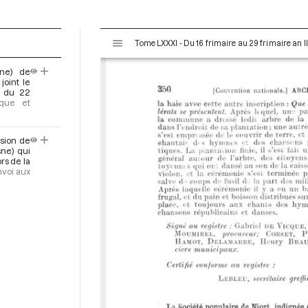
V
Tome LXXXI - Du 16 frimaire au 29 frimaire an 
i
s
ne) de
u
joint le
a
e du 22
ique et
l
i
s
ision de
e
sne) qui
rs de la
u
voi aux
r
M
i
r
a
d
o
r