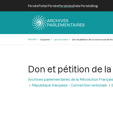
Persée
Portail Persée
Perséides
Data Persée
Blog
ARCHIVES
PARLEMENTAIRES
Fil
Accueil
Explorer
Les volumes
Don et pétition de la commune de Ro
d'Ariane
Don et pétition de 
Archives parlementaires de la Révolution Françai
République française - Convention nationale
S