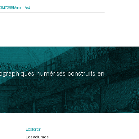
503bf7385b/manifest
onographiques numérisés construits en
Explorer
Les volumes