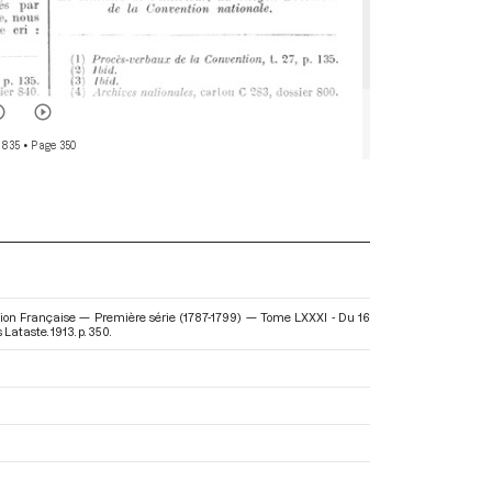
 835
• Page 350
tion Française — Première série (1787-1799) — Tome LXXXI - Du 16
 Lataste. 1913. p. 350.