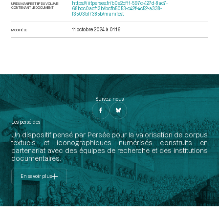
https://iiif.persee.fr/b0e2cf11-597c-427d-8ac7-
URI DU MANIFEST IIIF DU VOLUME
CONTENANT LE DOCUMENT
68bcc0acf13b/bcfb5053-c42f-4c52-a338-
f3503bf7385b/manifest
11 octobre 2024 à 01:16
MODIFIÉ LE
Suivez-nous
Les perséides
Un dispositif pensé par Persée pour la valorisation de corpus
textuels et iconographiques numérisés construits en
partenariat avec des équipes de recherche et des institutions
documentaires.
En savoir plus