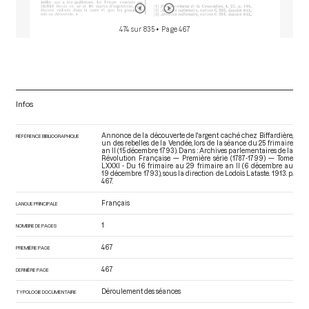
474 sur 835
• Page 467
Infos
Annonce de la découverte de l'argent caché chez Biffardière,
RÉFÉRENCE BIBLIOGRAPHIQUE
un des rebelles de la Vendée, lors de la séance du 25 frimaire
an II (15 décembre 1793). Dans : Archives parlementaires de la
Révolution Française — Première série (1787-1799) — Tome
LXXXI - Du 16 frimaire au 29 frimaire an II (6 décembre au
19 décembre 1793)
, sous la direction de Lodoïs Lataste. 1913. p.
467.
Français
LANGUE PRINCIPALE
1
NOMBRE DE PAGES
467
PREMIÈRE PAGE
467
DERNIÈRE PAGE
Déroulement des séances
TYPOLOGIE DOCUMENTAIRE