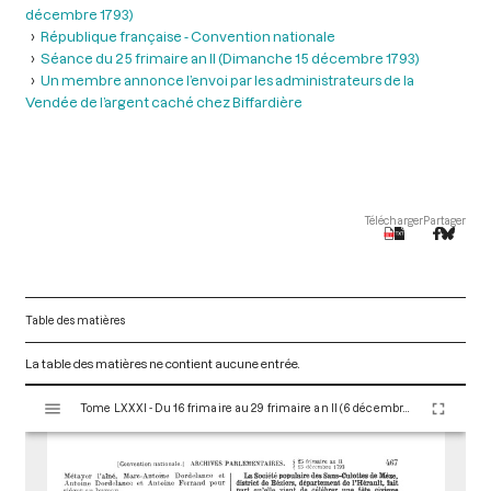
décembre 1793)
République française - Convention nationale
Séance du 25 frimaire an II (Dimanche 15 décembre 1793)
Un membre annonce l’envoi par les administrateurs de la
Vendée de l’argent caché chez Biffardière
Télécharger
Partager
Table des matières
La table des matières ne contient aucune entrée.
V
Tome LXXXI - Du 16 frimaire au 29 frimaire an II (6 décembre au 19 décembre 1793)
i
s
u
a