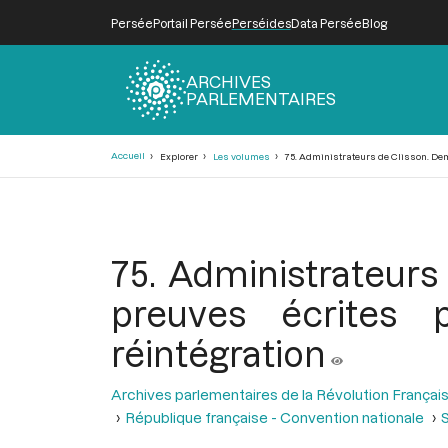
Persée
Portail Persée
Perséides
Data Persée
Blog
ARCHIVES
PARLEMENTAIRES
Fil
Accueil
Explorer
Les volumes
75. Administrateurs de Clisson. Dem
d'Ariane
75. Administrateur
preuves écrites 
réintégration
Archives parlementaires de la Révolution Françai
République française - Convention nationale
S