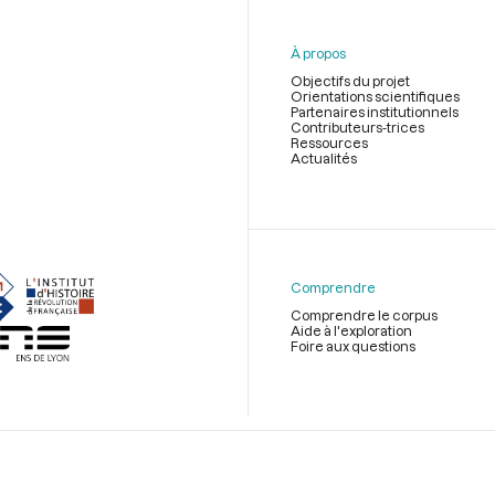
À propos
Objectifs du projet
Orientations scientifiques
Partenaires institutionnels
Contributeurs-trices
Ressources
Actualités
Menu
du
pied
de
Comprendre
page
Comprendre le corpus
Aide à l'exploration
Foire aux questions