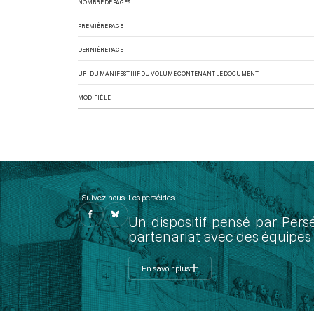
NOMBRE DE PAGES
PREMIÈRE PAGE
DERNIÈRE PAGE
URI DU MANIFEST IIIF DU VOLUME CONTENANT LE DOCUMENT
MODIFIÉ LE
Suivez-nous
Les perséides
Un dispositif pensé par Pers
partenariat avec des équipes 
En savoir plus