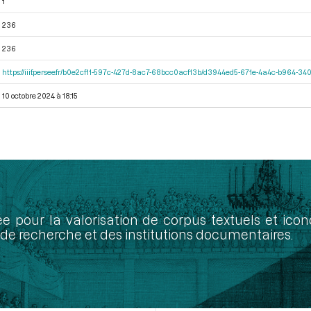
1
236
236
https://iiif.persee.fr/b0e2cf11-597c-427d-8ac7-68bcc0acf13b/d3944ed5-671e-4a4c-b964-
10 octobre 2024 à 18:15
ée pour la valorisation de corpus textuels et ic
de recherche et des institutions documentaires.