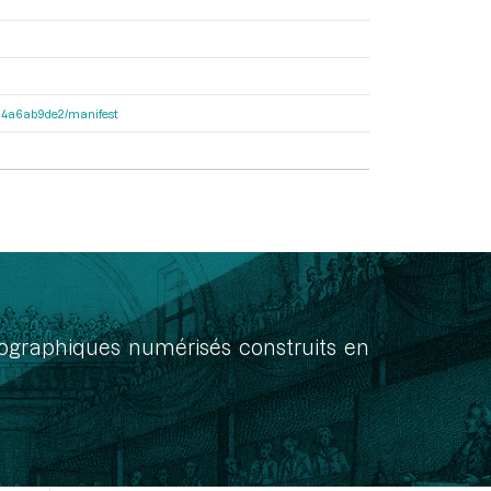
3404a6ab9de2/manifest
onographiques numérisés construits en