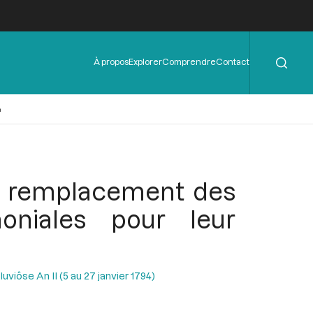
Rechercher
Menu
À propos
Explorer
Comprendre
Contact
de
l'en-
tête
n
le remplacement des
oniales pour leur
uviôse An II (5 au 27 janvier 1794)