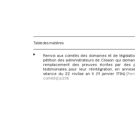
Table des matières
Renvoi aux comités des domaines et de législatio
pétition des administrateurs de Clisson qui deman
remplacement des preuves écrites par des p
testimoniales pour leur réintégration, en annex
séance du 22 nivôse an II (11 janvier 1794)
[Ren
comités]
p.236