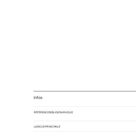
Infos
RÉFÉRENCE BIBLIOGRAPHIQUE
LANGUE PRINCIPALE