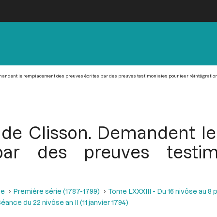
andent le remplacement des preuves écrites par des preuves testimoniales pour leur réintégratio
s de Clisson. Demandent 
par des preuves testim
se
Première série (1787-1799)
Tome LXXXIII - Du 16 nivôse au 8 pl
éance du 22 nivôse an II (11 janvier 1794)