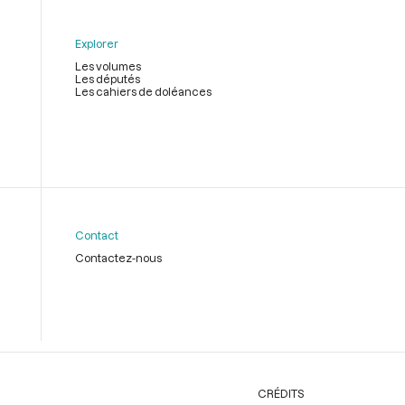
Explorer
Les volumes
Les députés
Les cahiers de doléances
Contact
Contactez-nous
CRÉDITS