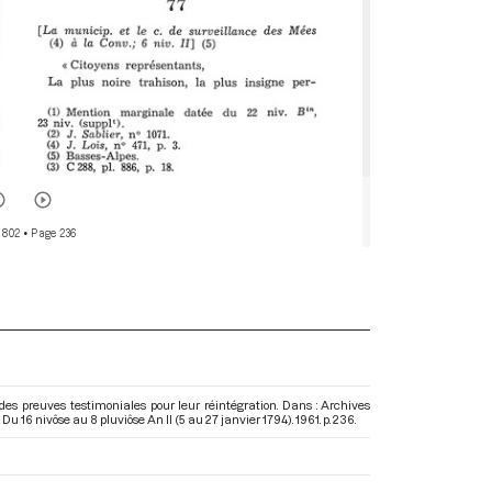
 802
• Page 236
s preuves testimoniales pour leur réintégration. Dans : Archives
u 16 nivôse au 8 pluviôse An II (5 au 27 janvier 1794)
. 1961. p. 236.