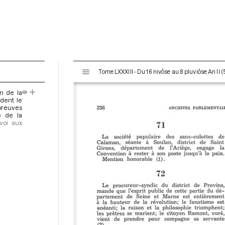
V
Tome LXXXIII - Du 16 nivôse au 8 pluviôse An II (
i
s
n de la
u
dent le
a
reuves
e de la
l
voi aux
i
s
e
u
r
M
i
r
a
d