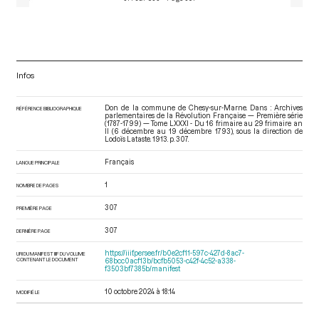
Infos
Don de la commune de Chesy-sur-Marne. Dans : Archives
RÉFÉRENCE BIBLIOGRAPHIQUE
parlementaires de la Révolution Française — Première série
(1787-1799) — Tome LXXXI - Du 16 frimaire au 29 frimaire an
II (6 décembre au 19 décembre 1793)
, sous la direction de
Lodoïs Lataste. 1913. p. 307.
Français
LANGUE PRINCIPALE
1
NOMBRE DE PAGES
307
PREMIÈRE PAGE
307
DERNIÈRE PAGE
https://iiif.persee.fr/b0e2cf11-597c-427d-8ac7-
URI DU MANIFEST IIIF DU VOLUME
CONTENANT LE DOCUMENT
68bcc0acf13b/bcfb5053-c42f-4c52-a338-
f3503bf7385b/manifest
10 octobre 2024 à 18:14
MODIFIÉ LE