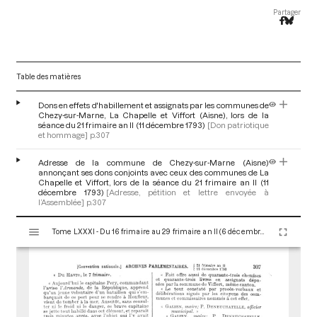
Partager
Table des matières
Dons en effets d'habillement et assignats par les communes de
Chezy-sur-Marne, La Chapelle et Viffort (Aisne), lors de la
séance du 21 frimaire an II (11 décembre 1793)
[Don patriotique
et hommage]
p.307
Adresse de la commune de Chezy-sur-Marne (Aisne)
annonçant ses dons conjoints avec ceux des communes de La
Chapelle et Viffort, lors de la séance du 21 frimaire an II (11
décembre 1793)
[Adresse, pétition et lettre envoyée à
l’Assemblée]
p.307
V
Tome LXXXI - Du 16 frimaire au 29 frimaire an II (6 décembre au 19 décembre 1793)
i
s
u
a
l
i