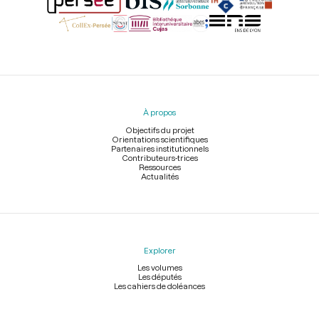
Menu
du
pied
À propos
de
page
Objectifs du projet
Orientations scientifiques
Partenaires institutionnels
Contributeurs-trices
Ressources
Actualités
Explorer
Les volumes
Les députés
Les cahiers de doléances