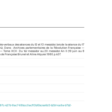
cès-verbaux des séances du 12 et 13 messidor, lors de la séance du 17
1794). Dans : Archives parlementaires de la Révolution Française —
 — Tome XCII - Du 1er messidor au 20 messidor An II (19 juin au 8
on de Françoise Brunel et Aline Alquier. 1980. p. 407.
cf11-597c-427d-8ac7-68bcc0acf13b/5bc4e6d3-b2b1-4a9a-b7b2-