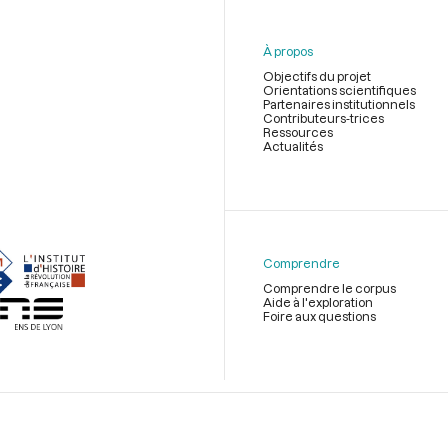
À propos
Objectifs du projet
Orientations scientifiques
Partenaires institutionnels
Contributeurs-trices
Ressources
Actualités
Menu
du
pied
de
Comprendre
page
Comprendre le corpus
Aide à l'exploration
Foire aux questions