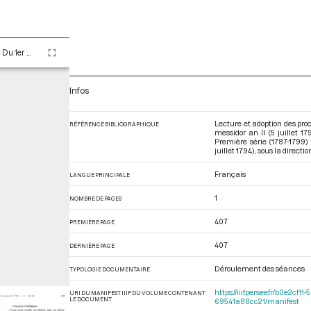
Tome XCII - Du 1er messidor au 20 messidor An II (19 juin au 8 juillet 1794)
Infos
Lecture et adoption des pro
RÉFÉRENCE BIBLIOGRAPHIQUE
messidor an II (5 juillet 
Première série (1787-1799)
juillet 1794)
, sous la directi
Français
LANGUE PRINCIPALE
1
NOMBRE DE PAGES
407
PREMIÈRE PAGE
407
DERNIÈRE PAGE
Déroulement des séances
TYPOLOGIE DOCUMENTAIRE
https://iiif.persee.fr/b0e2
URI DU MANIFEST IIIF DU VOLUME CONTENANT
LE DOCUMENT
69541a88cc21/manifest