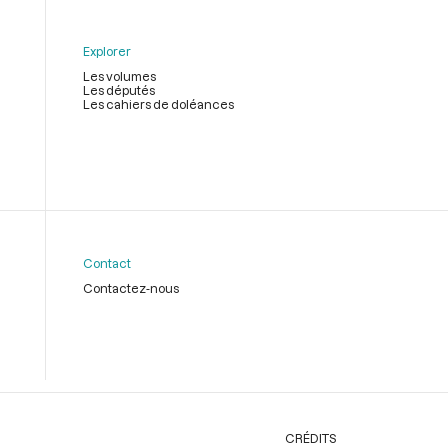
Explorer
Les volumes
Les députés
Les cahiers de doléances
Contact
Contactez-nous
CRÉDITS