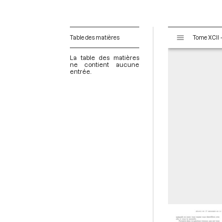
V
Table des matières
i
s
La table des matières
u
ne contient aucune
entrée.
a
l
i
s
e
u
r
M
i
r
a
d
o
r