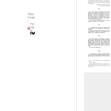
Téléc
harge
r
Par
tag
er