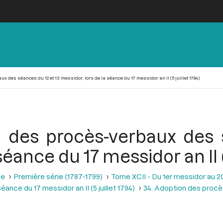
x des séances du 12 et 13 messidor, lors de la séance du 17 messidor an II (5 juillet 1794)
n des procès-verbaux des 
séance du 17 messidor an II (5
se
Première série (1787-1799)
Tome XCII - Du 1er messidor au 20 m
éance du 17 messidor an II (5 juillet 1794)
34. Adoption des procè