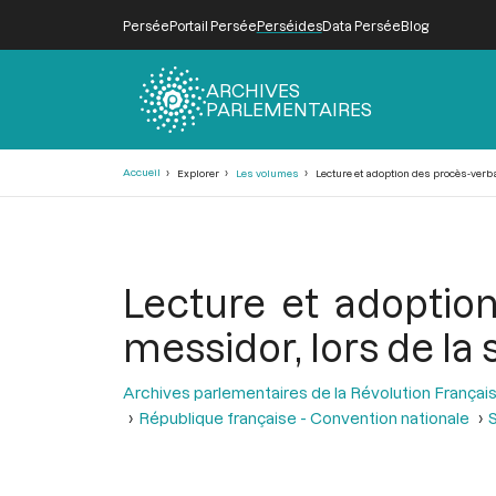
Persée
Portail Persée
Perséides
Data Persée
Blog
ARCHIVES
PARLEMENTAIRES
Fil
Accueil
Explorer
Les volumes
Lecture et adoption des procès-verbau
d'Ariane
Lecture et adoptio
messidor, lors de la 
Archives parlementaires de la Révolution Françai
République française - Convention nationale
S