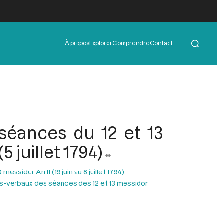
Rechercher
Menu
À propos
Explorer
Comprendre
Contact
de
l'en-
tête
séances du 12 et 13
 juillet 1794)
essidor An II (19 juin au 8 juillet 1794)
s-verbaux des séances des 12 et 13 messidor