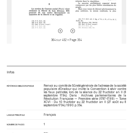
364 sur 452
• Page 354
Infos
Renvoi au comité de Sûreté générale de l’adresse de la société
RÉFÉRENCE BIBLIOGRAPHIQUE
populaire d’Oradour qui invite la Convention à sévir contre
les faux patriotes, lors de la séance du 22 fructidor an II (8
septembre 1794). Dans : Archives parlementaires de la
Révolution Française — Première série (1787-1799) — Tome
XCVI - Du 10 fructidor au 22 fructidor an II (27 août au 8
septembre 1794)
. 1990. p. 354.
Français
LANGUE PRINCIPALE
1
NOMBRE DE PAGES