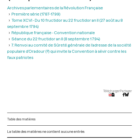
Archives parlementaires de la Révolution Française
Première série (1787-1799)
Tome XCVI - Du 10 fructidor au 22 fructidor an II (27 août au 8
septembre 1794)
République française - Convention nationale
Séance du 22 fructidor an II (8 septembre 1 794)
7. Renvoi au comité de Sûreté générale de l’adresse de la société
populaire d’Oradour (?) qui invite la Convention à sévir contre les
faux patriotes
Télécharger
Partager
Table des matières
La table des matières ne contient aucune entrée.