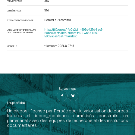
354
PREMIÈRE PAGE
354
DERNIÈRE PAGE
Renvoi aux comités
TYPOLOGIE DOCUMENTAIRE
https://iiif.persee.fr/b0e2cf11-597c-427d-8ac7-
URI DU MANIFEST IIIF DU VOLUME
CONTENANT LE DOCUMENT
68bcc0acf13b/c7f10ebf-f109-4b33-8947-
59d2a84e7844/manifest
11 octobre 2024 à 07:18
MODIFIÉ LE
Suivez-nous
Les perséides
Un dispositif pensé par Persée pour la valorisation de corpus
textuels et iconographiques numérisés construits en
partenariat avec des équipes de recherche et des institutions
documentaires.