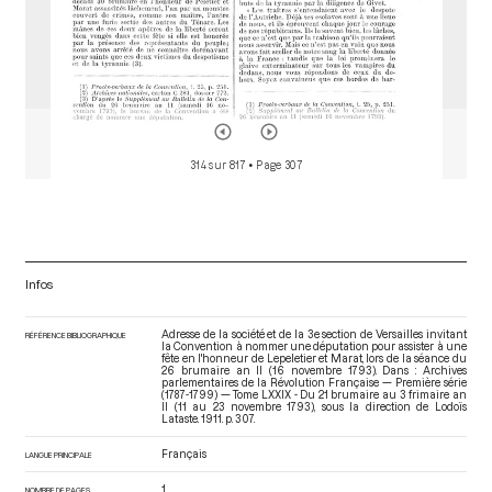
314 sur 817
• Page 307
Infos
Adresse de la société et de la 3e section de Versailles invitant
RÉFÉRENCE BIBLIOGRAPHIQUE
la Convention à nommer une députation pour assister à une
fête en l'honneur de Lepeletier et Marat, lors de la séance du
26 brumaire an II (16 novembre 1793). Dans : Archives
parlementaires de la Révolution Française — Première série
(1787-1799) — Tome LXXIX - Du 21 brumaire au 3 frimaire an
II (11 au 23 novembre 1793)
, sous la direction de Lodoïs
Lataste. 1911. p. 307.
Français
LANGUE PRINCIPALE
1
NOMBRE DE PAGES