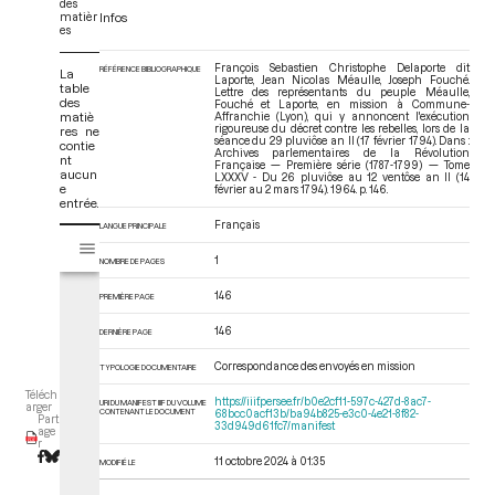
des
matièr
Infos
es
François Sebastien Christophe Delaporte dit
RÉFÉRENCE BIBLIOGRAPHIQUE
La
Laporte, Jean Nicolas Méaulle, Joseph Fouché.
table
Lettre des représentants du peuple Méaulle,
des
Fouché et Laporte, en mission à Commune-
matiè
Affranchie (Lyon), qui y annoncent l'exécution
rigoureuse du décret contre les rebelles, lors de la
res ne
séance du 29 pluviôse an II (17 février 1794). Dans :
contie
Archives parlementaires de la Révolution
nt
Française — Première série (1787-1799) — Tome
aucun
LXXXV - Du 26 pluviôse au 12 ventôse an II (14
e
février au 2 mars 1794)
. 1964. p. 146.
entrée.
Français
LANGUE PRINCIPALE
V
Tome LXXXV - Du 26 pluviôse au 12 ventôse an II (14 février au 2 mars 17
i
1
NOMBRE DE PAGES
s
u
146
PREMIÈRE PAGE
a
146
DERNIÈRE PAGE
l
i
Correspondance des envoyés en mission
TYPOLOGIE DOCUMENTAIRE
s
Téléch
e
https://iiif.persee.fr/b0e2cf11-597c-427d-8ac7-
URI DU MANIFEST IIIF DU VOLUME
arger
CONTENANT LE DOCUMENT
68bcc0acf13b/ba94b825-e3c0-4e21-8f82-
Part
u
33d949d61fc7/manifest
age
r
r
M
11 octobre 2024 à 01:35
MODIFIÉ LE
i