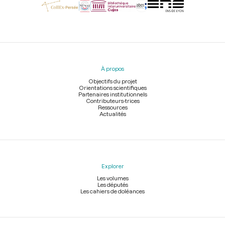
Menu
du
pied
À propos
de
page
Objectifs du projet
Orientations scientifiques
Partenaires institutionnels
Contributeurs-trices
Ressources
Actualités
Explorer
Les volumes
Les députés
Les cahiers de doléances