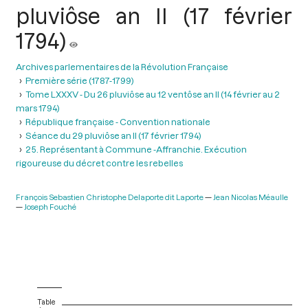
pluviôse an II (17 février
1794)
Archives parlementaires de la Révolution Française
Première série (1787-1799)
Tome LXXXV - Du 26 pluviôse au 12 ventôse an II (14 février au 2
mars 1794)
République française - Convention nationale
Séance du 29 pluviôse an II (17 février 1794)
25. Représentant à Commune -Affranchie. Exécution
rigoureuse du décret contre les rebelles
François Sebastien Christophe Delaporte dit Laporte
Jean Nicolas Méaulle
Joseph Fouché
Table