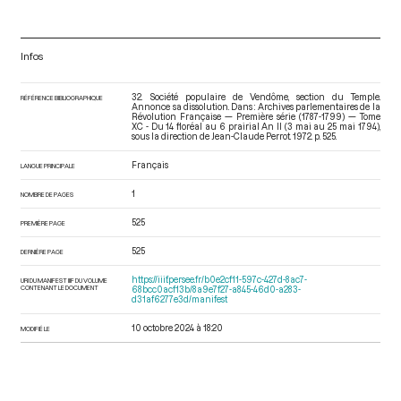
Infos
32. Société populaire de Vendôme, section du Temple.
RÉFÉRENCE BIBLIOGRAPHIQUE
Annonce sa dissolution. Dans : Archives parlementaires de la
Révolution Française — Première série (1787-1799) — Tome
XC - Du 14 floréal au 6 prairial An II (3 mai au 25 mai 1794)
,
sous la direction de Jean-Claude Perrot. 1972. p. 525.
Français
LANGUE PRINCIPALE
1
NOMBRE DE PAGES
525
PREMIÈRE PAGE
525
DERNIÈRE PAGE
https://iiif.persee.fr/b0e2cf11-597c-427d-8ac7-
URI DU MANIFEST IIIF DU VOLUME
CONTENANT LE DOCUMENT
68bcc0acf13b/8a9e7f27-a845-46d0-a283-
d31af6277e3d/manifest
10 octobre 2024 à 18:20
MODIFIÉ LE