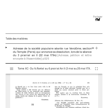
Partager
Table des matières
Adresse de la société populaire séante rue Vendôme, section
du Temple (Paris), qui annonce sa dissolution, lors de la séance
du 3 prairial an II (22 mai 1794)
[Adresse, pétition et lettre
envoyée à l’Assemblée]
p.525
V
Tome XC - Du 14 floréal au 6 prairial An II (3 mai au 25 mai 1794)
i
s
u
a
l
i
s
e
u