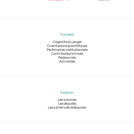
Menu
du
pied
À propos
de
page
Objectifs du projet
Orientations scientifiques
Partenaires institutionnels
Contributeurs-trices
Ressources
Actualités
Explorer
Les volumes
Les députés
Les cahiers de doléances