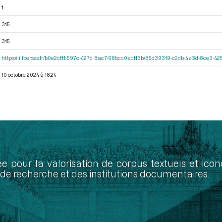
1
315
315
https://iiif.persee.fr/b0e2cf11-597c-427d-8ac7-68bcc0acf13b/85d39319-c2db-4a3d-8ce3-
10 octobre 2024 à 18:24
ée pour la valorisation de corpus textuels et ic
de recherche et des institutions documentaires.