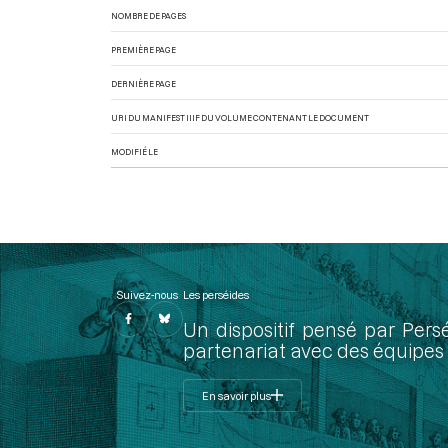
NOMBRE DE PAGES
PREMIÈRE PAGE
DERNIÈRE PAGE
URI DU MANIFEST IIIF DU VOLUME CONTENANT LE DOCUMENT
MODIFIÉ LE
Suivez-nous
Les perséides
Un dispositif pensé par Pers
partenariat avec des équipes 
En savoir plus