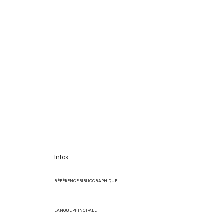
Infos
RÉFÉRENCE BIBLIOGRAPHIQUE
LANGUE PRINCIPALE