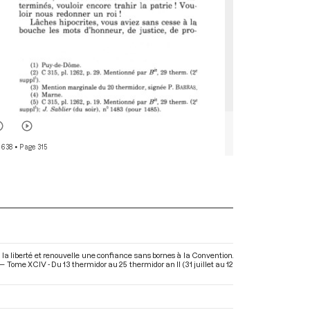
 638
• Page 315
la liberté et renouvelle une confiance sans bornes à la Convention.
 Tome XCIV - Du 13 thermidor au 25 thermidor an II (31 juillet au 12