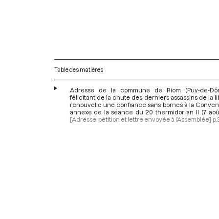
Table des matières
Adresse de la commune de Riom (Puy-de-Dô
félicitant de la chute des derniers assassins de la li
renouvelle une confiance sans bornes à la Convent
annexe de la séance du 20 thermidor an II (7 aoû
[Adresse, pétition et lettre envoyée à l’Assemblée]
p.