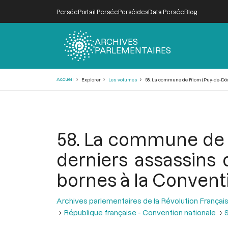
Persée
Portail Persée
Perséides
Data Persée
Blog
ARCHIVES
PARLEMENTAIRES
Fil
Accueil
Explorer
Les volumes
58. La commune de Riom (Puy-de-Dôme)
d'Ariane
58. La commune de R
derniers assassins 
bornes à la Convent
Archives parlementaires de la Révolution Françai
République française - Convention nationale
S