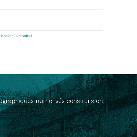
4251dac0dc9e/manifest
onographiques numérisés construits en