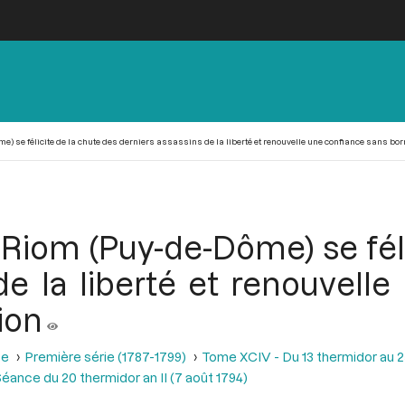
 se félicite de la chute des derniers assassins de la liberté et renouvelle une confiance sans bor
iom (Puy-de-Dôme) se féli
de la liberté et renouvell
ion
se
Première série (1787-1799)
Tome XCIV - Du 13 thermidor au 25 t
éance du 20 thermidor an II (7 août 1794)