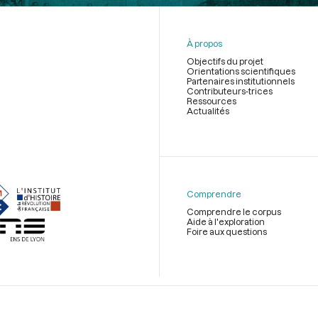
À propos
Objectifs du projet
Orientations scientifiques
Partenaires institutionnels
Contributeurs-trices
Ressources
Actualités
Menu
du
pied
de
Comprendre
page
Comprendre le corpus
Aide à l'exploration
Foire aux questions