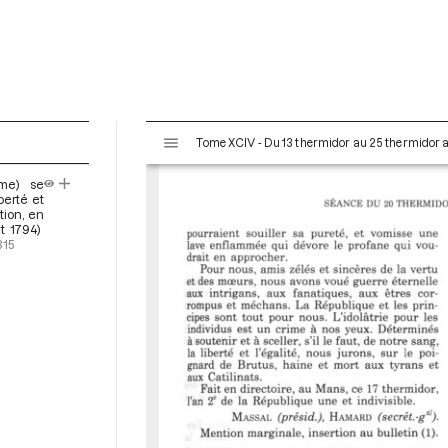
V
Tome XCIV - Du 13 thermidor au 25 thermidor an I
i
s
me) se
u
berté et
a
ion, en
t 1794)
l
315
i
s
e
u
r
M
i
r
a
d