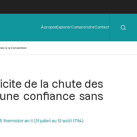
Rechercher
Menu
À propos
Explorer
Comprendre
Contact
de
l'en-
tête
nes à la Convention
cite de la chute des
e une confiance sans
hermidor an II (31 juillet au 12 août 1794)