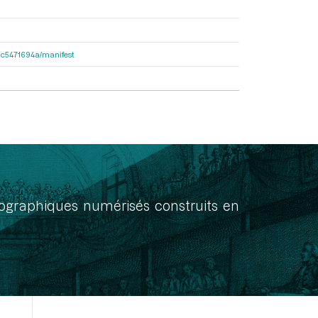
2dac5471694a/manifest
onographiques numérisés construits en