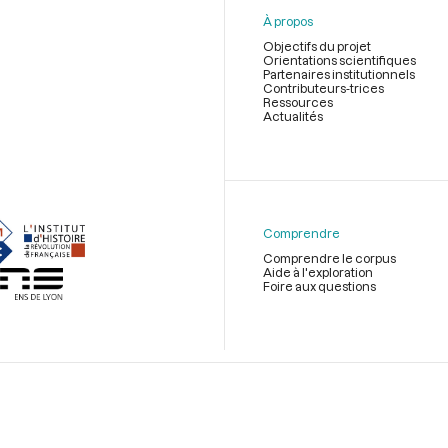
À propos
Objectifs du projet
Orientations scientifiques
Partenaires institutionnels
Contributeurs-trices
Ressources
Actualités
Menu
du
pied
de
Comprendre
page
Comprendre le corpus
Aide à l'exploration
Foire aux questions