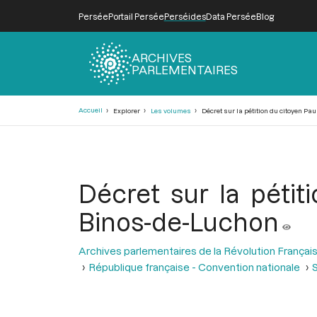
Persée
Portail Persée
Perséides
Data Persée
Blog
ARCHIVES
PARLEMENTAIRES
Fil
Accueil
Explorer
Les volumes
Décret sur la pétition du citoyen Pa
d'Ariane
Décret sur la pétit
Binos-de-Luchon
Archives parlementaires de la Révolution Françai
République française - Convention nationale
S