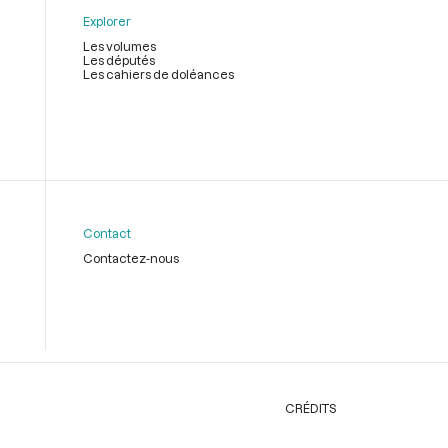
Explorer
Les volumes
Les députés
Les cahiers de doléances
Contact
Contactez-nous
CRÉDITS