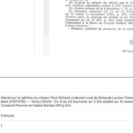
647 sur
Décret sur la pétition du citoyen Paul Rolland ci-devant curé de Binos-de-Luchon. Dan
série (1787-1799) — Tome LXXVIII - Du 8 au 20 brumaire an II (29 octobre au 10 nove
Constant Pionnier et Gaston Barbier. 1911. p. 640.
Français
1