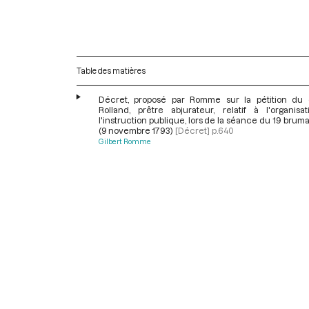
Table des matières
Décret, proposé par Romme sur la pétition du 
Rolland, prêtre abjurateur, relatif à l'organisa
l'instruction publique, lors de la séance du 19 brumai
(9 novembre 1793)
[Décret]
p.640
Gilbert Romme