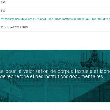
640
640
https://iiif.persee.fr/b0e2cf11-597c-427d-8ac7-68bcc0acf13b/3fc29820-5a05-4ed7-909d-
10 octobre 2024 à 18:13
ée pour la valorisation de corpus textuels et ic
de recherche et des institutions documentaires.