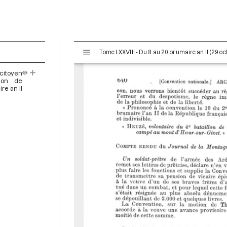
V
Tome LXXVIII - Du 8 au 20 brumaire an II (29 o
i
s
citoyen
u
tion de
a
re an II
l
i
s
e
u
r
M
i
r
a
d
o