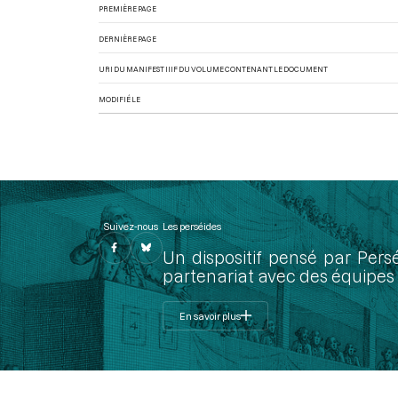
PREMIÈRE PAGE
DERNIÈRE PAGE
URI DU MANIFEST IIIF DU VOLUME CONTENANT LE DOCUMENT
MODIFIÉ LE
Suivez-nous
Les perséides
Un dispositif pensé par Pers
partenariat avec des équipes 
En savoir plus