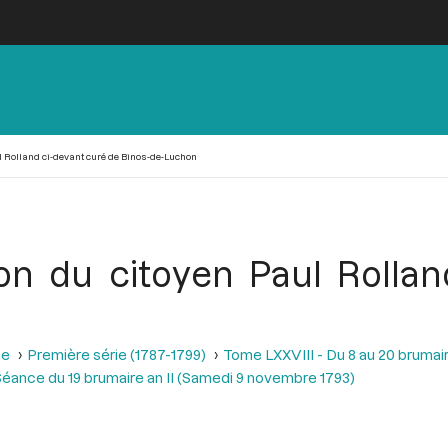
ul Rolland ci-devant curé de Binos-de-Luchon
ion du citoyen Paul Rolla
se
Première série (1787-1799)
Tome LXXVIII - Du 8 au 20 brumair
éance du 19 brumaire an II (Samedi 9 novembre 1793)