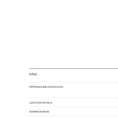
Infos
RÉFÉRENCE BIBLIOGRAPHIQUE
LANGUE PRINCIPALE
NOMBRE DE PAGES