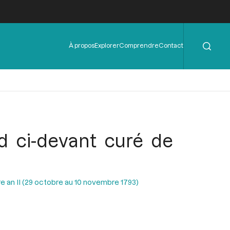
Rechercher
Menu
À propos
Explorer
Comprendre
Contact
de
l'en-
tête
nd ci-devant curé de
e an II (29 octobre au 10 novembre 1793)