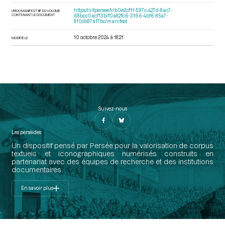
https://iiif.persee.fr/b0e2cf11-597c-427d-8ac7-
URI DU MANIFEST IIIF DU VOLUME
CONTENANT LE DOCUMENT
68bcc0acf13b/f0a82fc6-3166-4bf6-85a7-
810dc87a17bc/manifest
10 octobre 2024 à 18:21
MODIFIÉ LE
Suivez-nous
Les perséides
Un dispositif pensé par Persée pour la valorisation de corpus
textuels et iconographiques numérisés construits en
partenariat avec des équipes de recherche et des institutions
documentaires.
En savoir plus