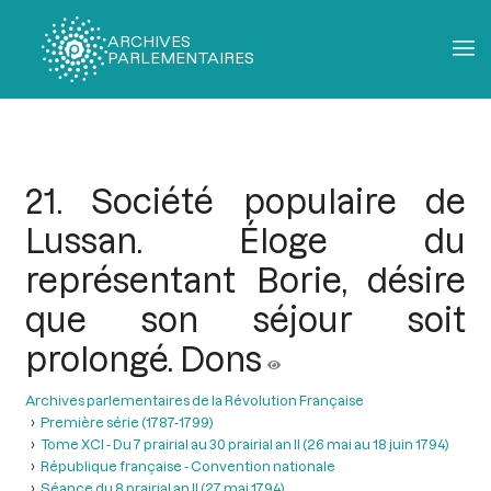
ARCHIVES
PARLEMENTAIRES
Fil
d'Ariane
21. Société populaire de
Lussan. Éloge du
représentant Borie, désire
que son séjour soit
prolongé. Dons
Archives parlementaires de la Révolution Française
Première série (1787-1799)
Tome XCI - Du 7 prairial au 30 prairial an II (26 mai au 18 juin 1794)
République française - Convention nationale
Séance du 8 prairial an II (27 mai 1794)