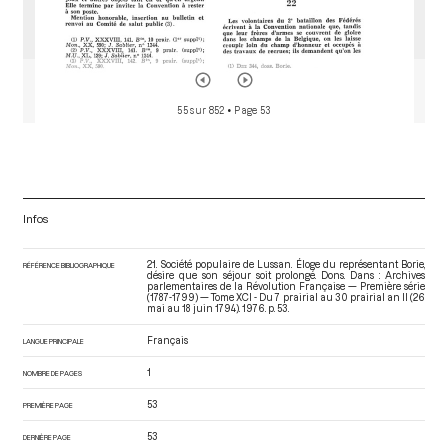
55 sur 852
• Page 53
Infos
21. Société populaire de Lussan. Éloge du représentant Borie,
RÉFÉRENCE BIBLIOGRAPHIQUE
désire que son séjour soit prolongé. Dons. Dans : Archives
parlementaires de la Révolution Française — Première série
(1787-1799) — Tome XCI - Du 7 prairial au 30 prairial an II (26
mai au 18 juin 1794)
. 1976. p. 53.
Français
LANGUE PRINCIPALE
1
NOMBRE DE PAGES
53
PREMIÈRE PAGE
53
DERNIÈRE PAGE