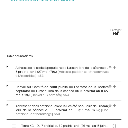
Partager
Table des matières
Adresse de la société populaire de Lussan, lors de la séance du
8 prairial an II (27 mai 1794)
[Adresse, pétition et lettre envoyée
à l’Assemblée]
p.53
Renvoi au Comité de salut public de l'adresse de la Société
populaire de Lussan, lors de la séance du 8 prairial an II (27
mai 1794)
[Renvoi aux comités]
p.53
Adresse et dons patriotiques de la Société populaire de Lussan,
lors de la séance du 8 prairial an II (27 mai 1794)
[Don
patriotique et hommage]
p.53
V
Tome XCI - Du 7 prairial au 30 prairial an II (26 mai au 18 juin 1794)
i