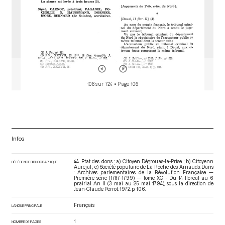
106 sur 724
• Page 106
Infos
44. Etat des dons : a) Citoyen Dégrouas-la-Prise ; b) Citoyenn
RÉFÉRENCE BIBLIOGRAPHIQUE
Aurejal ; c) Société populaire de La Roche-des-Arnauds. Dans
: Archives parlementaires de la Révolution Française —
Première série (1787-1799) — Tome XC - Du 14 floréal au 6
prairial An II (3 mai au 25 mai 1794)
, sous la direction de
Jean-Claude Perrot. 1972. p. 106.
Français
LANGUE PRINCIPALE
1
NOMBRE DE PAGES