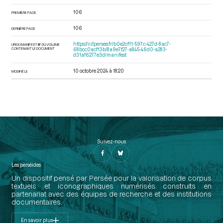
106
PREMIÈRE PAGE
106
DERNIÈRE PAGE
https://iiif.persee.fr/b0e2cf11-597c-427d-8ac7-
URI DU MANIFEST IIIF DU VOLUME
CONTENANT LE DOCUMENT
68bcc0acf13b/8a9e7f27-a845-46d0-a283-
d31af6277e3d/manifest
10 octobre 2024 à 18:20
MODIFIÉ LE
Suivez-nous
Les perséides
Un dispositif pensé par Persée pour la valorisation de corpus
textuels et iconographiques numérisés construits en
partenariat avec des équipes de recherche et des institutions
documentaires.
En savoir plus