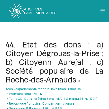
ARCHIVES
PARLEMENTAIRES
Fil
d'Ariane
44. Etat des dons : a)
Citoyen Dégrouas-la-Prise ;
b) Citoyenn Aurejal ; c)
Société populaire de La
Roche-des-Arnauds
Archives parlementaires de la Révolution Française
Première série (1787-1799)
Tome XC - Du 14 floréal au 6 prairial An II (3 mai au 25 mai 1794)
République française - Convention nationale
Séance du 17 floréal an II (6 mai 1794)