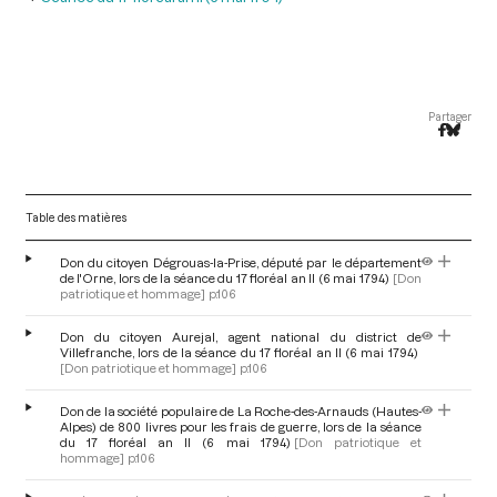
Partager
Table des matières
Don du citoyen Dégrouas-la-Prise, député par le département
de l'Orne, lors de la séance du 17 floréal an II (6 mai 1794)
[Don
patriotique et hommage]
p.106
Don du citoyen Aurejal, agent national du district de
Villefranche, lors de la séance du 17 floréal an II (6 mai 1794)
[Don patriotique et hommage]
p.106
Don de la société populaire de La Roche-des-Arnauds (Hautes-
Alpes) de 800 livres pour les frais de guerre, lors de la séance
du 17 floréal an II (6 mai 1794)
[Don patriotique et
hommage]
p.106