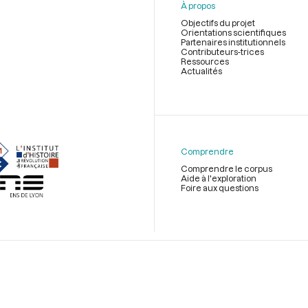
À propos
Objectifs du projet
Orientations scientifiques
Partenaires institutionnels
Contributeurs-trices
Ressources
Actualités
Menu
du
pied
de
Comprendre
page
Comprendre le corpus
Aide à l'exploration
Foire aux questions