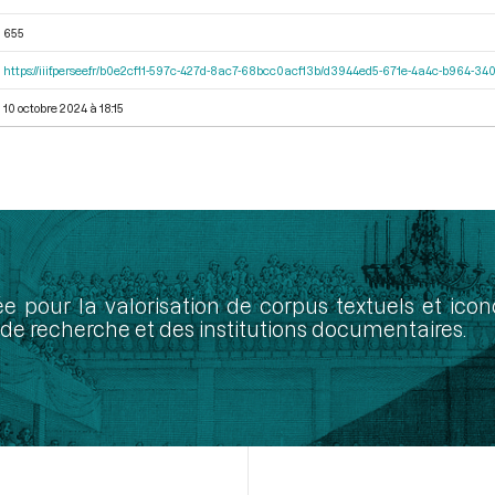
655
https://iiif.persee.fr/b0e2cf11-597c-427d-8ac7-68bcc0acf13b/d3944ed5-671e-4a4c-b964-
10 octobre 2024 à 18:15
ée pour la valorisation de corpus textuels et ic
de recherche et des institutions documentaires.