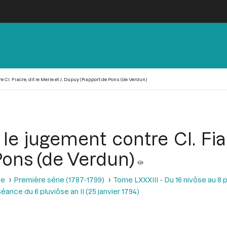
e Cl. Fiacre, dit le Merle et J. Dupuy (Rapport de Pons (de Verdun)
le jugement contre Cl. Fiacr
ons (de Verdun)
se
Première série (1787-1799)
Tome LXXXIII - Du 16 nivôse au 8 pl
éance du 6 pluviôse an II (25 janvier 1794)