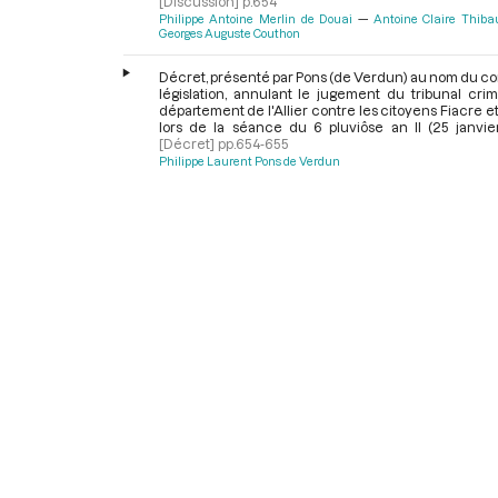
[Discussion]
p.654
Philippe Antoine Merlin de Douai
Antoine Claire Thib
Georges Auguste Couthon
Décret, présenté par Pons (de Verdun) au nom du c
législation, annulant le jugement du tribunal cri
département de l'Allier contre les citoyens Fiacre e
lors de la séance du 6 pluviôse an II (25 janvie
[Décret]
pp.654-655
Philippe Laurent Pons de Verdun