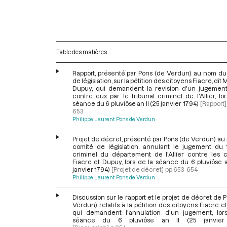
Table des matières
Rapport, présenté par Pons (de Verdun) au nom du
de législation, sur la pétition des citoyens Fiacre, dit 
Dupuy, qui demandent la revision d'un jugemen
contre eux par le tribunal criminel de l'Allier, lo
séance du 6 pluviôse an II (25 janvier 1794)
[Rapport]
653
Philippe Laurent Pons de Verdun
Projet de décret, présenté par Pons (de Verdun) a
comité de législation, annulant le jugement du t
criminel du département de l'Allier contre les c
Fiacre et Dupuy, lors de la séance du 6 pluviôse a
janvier 1794)
[Projet de décret]
pp.653-654
Philippe Laurent Pons de Verdun
Discussion sur le rapport et le projet de décret de 
Verdun) relatifs à la pétition des citoyens Fiacre e
qui demandent l'annulation d'un jugement, lor
séance du 6 pluviôse an II (25 janvier