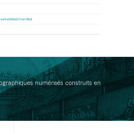
3404a6ab9de2/manifest
onographiques numérisés construits en