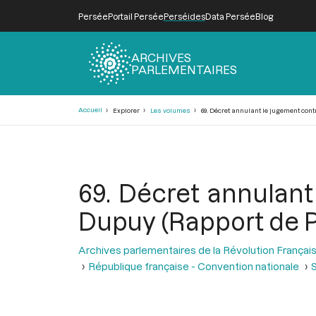
Persée
Portail Persée
Perséides
Data Persée
Blog
ARCHIVES
PARLEMENTAIRES
Fil
Accueil
Explorer
Les volumes
69. Décret annulant le jugement contr
d'Ariane
69. Décret annulant 
Dupuy (Rapport de P
Archives parlementaires de la Révolution Françai
République française - Convention nationale
S