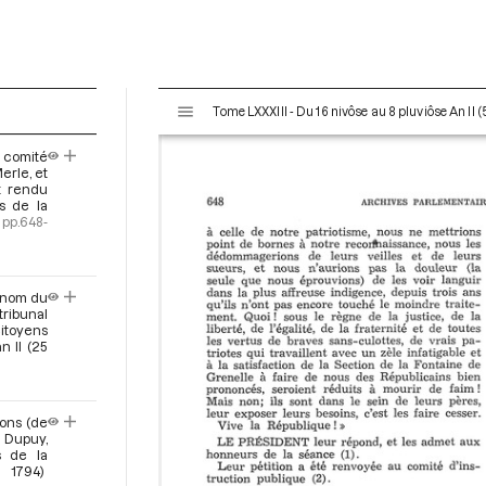
V
Tome LXXXIII - Du 16 nivôse au 8 pluviôse An II (
i
s
 comité
u
Merle, et
a
t rendu
rs de la
l
pp.648-
i
s
e
u nom du
u
ribunal
r
itoyens
n II (25
M
i
r
a
Pons (de
d
t Dupuy,
s de la
o
 1794)