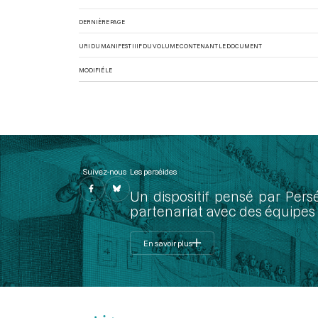
DERNIÈRE PAGE
URI DU MANIFEST IIIF DU VOLUME CONTENANT LE DOCUMENT
MODIFIÉ LE
Suivez-nous
Les perséides
Un dispositif pensé par Pers
partenariat avec des équipes 
En savoir plus