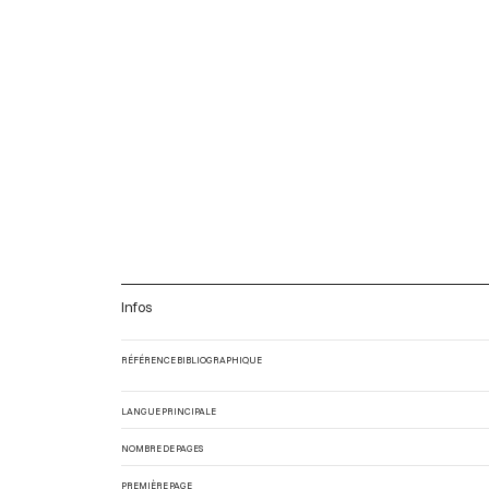
Infos
RÉFÉRENCE BIBLIOGRAPHIQUE
LANGUE PRINCIPALE
NOMBRE DE PAGES
PREMIÈRE PAGE