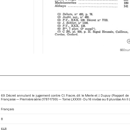
660 sur
69. Décret annulant le jugement contre Cl. Fiacre, dit le Merle et J. Dupuy (Rapport de
Française — Première série (1787-1799) — Tome LXXXIII - Du 16 nivôse au 8 pluviôse An II (
Français
8
648