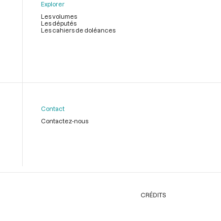
Explorer
Les volumes
Les députés
Les cahiers de doléances
Contact
Contactez-nous
CRÉDITS