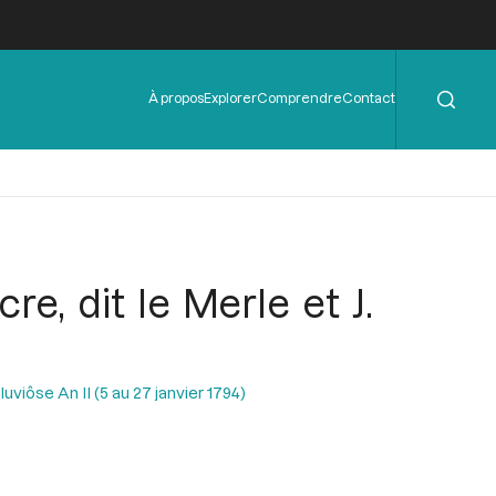
Rechercher
Menu
À propos
Explorer
Comprendre
Contact
de
l'en-
tête
e, dit le Merle et J.
uviôse An II (5 au 27 janvier 1794)