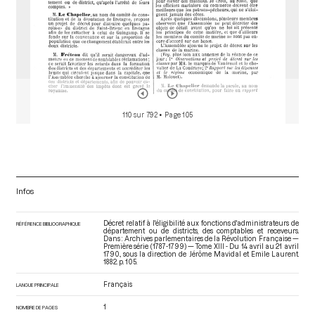
110 sur 792
• Page 105
Infos
Décret relatif à l'éligibilité aux fonctions d'administrateurs de
RÉFÉRENCE BIBLIOGRAPHIQUE
département ou de districts, des comptables et receveurs.
Dans : Archives parlementaires de la Révolution Française —
Première série (1787-1799) — Tome XIII - Du 14 avril au 21 avril
1790.
, sous la direction de Jérôme Mavidal et Emile Laurent.
1882. p. 105.
Français
LANGUE PRINCIPALE
1
NOMBRE DE PAGES