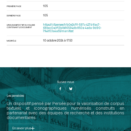
105
PREMIÈRE PAGE
105
DERNIÈRE PAGE
https://iiif.persee.fr/b0e2cf11-597c-427d-8ac7-
URI DU MANIFEST IIIF DU VOLUME
CONTENANT LE DOCUMENT
68bcc0acf13b/b86594db-850a-4ada-9d90-
7f44f03a4a55/manifest
10 octobre 2024 à 17:53
MODIFIÉ LE
Suivez-nous
Les perséides
Un dispositif pensé par Persée pour la valorisation de corpus
textuels et iconographiques numérisés construits en
partenariat avec des équipes de recherche et des institutions
documentaires.
En savoir plus