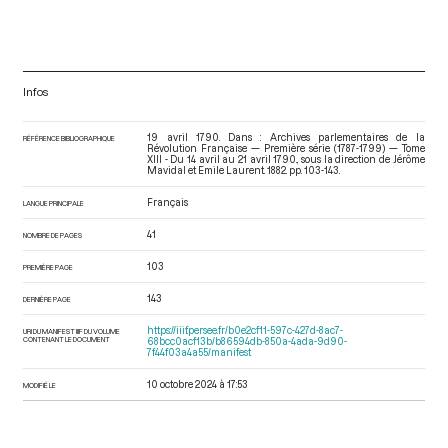
Infos
19 avril 1790. Dans : Archives parlementaires de la
RÉFÉRENCE BIBLIOGRAPHIQUE
Révolution Française — Première série (1787-1799) — Tome
XIII - Du 14 avril au 21 avril 1790.
, sous la direction de Jérôme
Mavidal et Emile Laurent. 1882. pp. 103-143.
Français
LANGUE PRINCIPALE
41
NOMBRE DE PAGES
103
PREMIÈRE PAGE
143
DERNIÈRE PAGE
https://iiif.persee.fr/b0e2cf11-597c-427d-8ac7-
URI DU MANIFEST IIIF DU VOLUME
CONTENANT LE DOCUMENT
68bcc0acf13b/b86594db-850a-4ada-9d90-
7f44f03a4a55/manifest
10 octobre 2024 à 17:53
MODIFIÉ LE