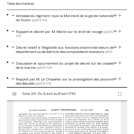
Table des matières
Adresses du régiment royal la Marine et de la garde nationale
de Toulon
pp.103-104
Rapport et décret par M. Merlin sur le droit de ravage
pp.104-
105
Décret relatif à l'éligibilité aux fonctions d'administrateurs de
département ou de districts, des comptables et receveurs
p.105
Discussion et ajournement du projet de décret sur les classes
de la marine
pp.105-106
Rapport par M. Le Chapelier sur la prolongation des pouvoirs
des députés
pp.106-108
V
Tome XIII - Du 14 avril au 21 avril 1790.
i
Discussion sur le projet de décret sur la prolongation des
pouvoirs des députés
pp.108-115
s
u
Adoption du décret sur la prolongation des pouvoirs des
a
députés
pp.115-116
l
i
Opinion de M. le marquis de Laqueuille sur la prolongation des
s
pouvoirs des députés
pp.116-117