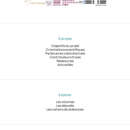
Menu
du
pied
À propos
de
page
Objectifs du projet
Orientations scientifiques
Partenaires institutionnels
Contributeurs-trices
Ressources
Actualités
Explorer
Les volumes
Les députés
Les cahiers de doléances