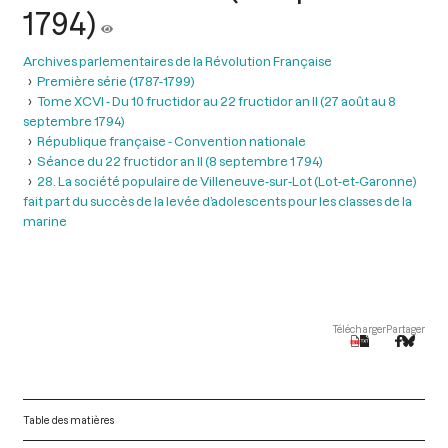
1794)
Archives parlementaires de la Révolution Française
Première série (1787-1799)
Tome XCVI - Du 10 fructidor au 22 fructidor an II (27 août au 8
septembre 1794)
République française - Convention nationale
Séance du 22 fructidor an II (8 septembre 1 794)
28. La société populaire de Villeneuve-sur-Lot (Lot-et-Garonne)
fait part du succès de la levée d’adolescents pour les classes de la
marine
Télécharger
Partager
Table des matières