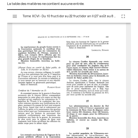
La table des matières ne contient aucune entrée.
V
Tome XCVI - Du 10 fructidor au 22 fructidor an II (27 août au 8 septembre 1794)
i
s
u
a
l
i
s
e
u
r
M
i
r
a
d
o
r