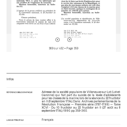
369 sur 452
• Page 359
Infos
Adresse de la société populaire de Villeneuve-sur-Lot (Lot-et-
RÉFÉRENCE BIBLIOGRAPHIQUE
Garonne) qui fait part du succès de la levée d’adolescents
pour les classes de la marine, lors de la séance du 22 fructidor
an II (8 septembre 1794). Dans : Archives parlementaires de la
Révolution Française — Première série (1787-1799) — Tome
XCVI - Du 10 fructidor au 22 fructidor an II (27 août au 8
septembre 1794)
. 1990. pp. 359-360.
Français
LANGUE PRINCIPALE