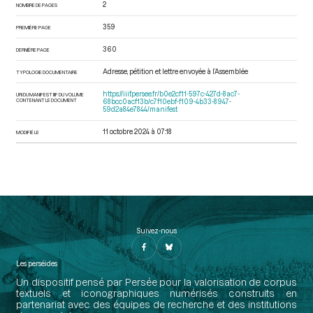
2
NOMBRE DE PAGES
359
PREMIÈRE PAGE
360
DERNIÈRE PAGE
Adresse, pétition et lettre envoyée à l’Assemblée
TYPOLOGIE DOCUMENTAIRE
https://iiif.persee.fr/b0e2cf11-597c-427d-8ac7-
URI DU MANIFEST IIIF DU VOLUME
CONTENANT LE DOCUMENT
68bcc0acf13b/c7f10ebf-f109-4b33-8947-
59d2a84e7844/manifest
11 octobre 2024 à 07:18
MODIFIÉ LE
Suivez-nous
Les perséides
Un dispositif pensé par Persée pour la valorisation de corpus
textuels et iconographiques numérisés construits en
partenariat avec des équipes de recherche et des institutions