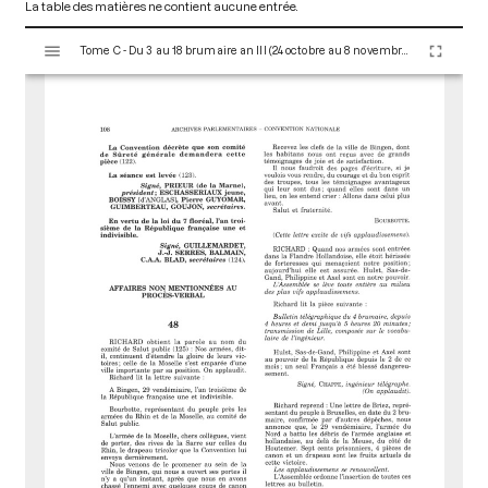
La table des matières ne contient aucune entrée.
V
Tome C - Du 3 au 18 brumaire an III (24 octobre au 8 novembre 1794)
i
s
u
a
l
i
s
e
u
r
M
i
r
a
d
o
r