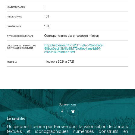
1
NOMBRE DE PAGES
108
PREMIÈRE PAGE
108
DERNIÈRE PAGE
Correspondance des envoyés en mission
TYPOLOGIE DOCUMENTAIRE
https://iiif.persee.fr/b0e2cf11-597c-427d-8ac7-
URI DU MANIFEST IIIF DU VOLUME
CONTENANT LE DOCUMENT
68bcc0acf13b/6c51b772-c6ec-4aee-bb9f-
288c31540ffa/manifest
11 octobre 2024 à 07:27
MODIFIÉ LE
Suivez-nous
Les perséides
Un dispositif pensé par Persée pour la valorisation de corpus
textuels et iconographiques numérisés construits en