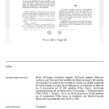
110 sur 660
• Page 108
Infos
Briez Philippe Constant Joseph, Richard Joseph Etienne.
RÉFÉRENCE BIBLIOGRAPHIQUE
Lecture, par Richard, de la lettre de Briez, envoyé à Bruxelles,
annonçant la victoire de l'armée du Nord sur celles anglaise
et hollandaise, au delà de la Meuse, en annexe de la séance
du 5 brumaire an III (26 octobre 1794). Dans : Archives
parlementaires de la Révolution Française — Première série
(1787-1799) — Tome C - Du 3 au 18 brumaire an III (24 octobre
au 8 novembre 1794)
, sous la direction de Marie-Claude
Baron et Françoise Brunel. 2000. p. 108.
Français
LANGUE PRINCIPALE