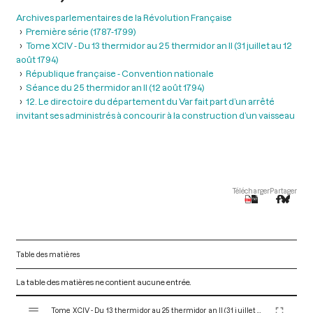
Archives parlementaires de la Révolution Française
Première série (1787-1799)
Tome XCIV - Du 13 thermidor au 25 thermidor an II (31 juillet au 12
août 1794)
République française - Convention nationale
Séance du 25 thermidor an II (12 août 1794)
12. Le directoire du département du Var fait part d’un arrêté
invitant ses administrés à concourir à la construction d’un vaisseau
Télécharger
Partager
Table des matières
La table des matières ne contient aucune entrée.
V
Tome XCIV - Du 13 thermidor au 25 thermidor an II (31 juillet au 12 août 1794)