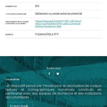
533
DERNIÈRE PAGE
Délibération ou procès verbal de collectivité
TYPOLOGIE DOCUMENTAIRE
https://iiif.persee.fr/b0e2cf11-597c-427d-8ac7-
URI DU MANIFEST IIIF DU VOLUME
CONTENANT LE DOCUMENT
68bcc0acf13b/85d39319-c2db-4a3d-8ce3-
4251dac0dc9e/manifest
11 octobre 2024 à 07:11
MODIFIÉ LE
Suivez-nous
Les perséides
Un dispositif pensé par Persée pour la valorisation de corpus
textuels et iconographiques numérisés construits en
partenariat avec des équipes de recherche et des institutions
documentaires.
En savoir plus