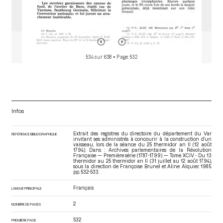
534 sur 638
• Page 532
Infos
Extrait des registres du directoire du département du Var
RÉFÉRENCE BIBLIOGRAPHIQUE
invitant ses administrés à concourir à la construction d’un
vaisseau, lors de la séance du 25 thermidor an II (12 août
1794). Dans : Archives parlementaires de la Révolution
Française — Première série (1787-1799) — Tome XCIV - Du 13
thermidor au 25 thermidor an II (31 juillet au 12 août 1794)
,
sous la direction de Françoise Brunel et Aline Alquier. 1985.
pp. 532-533.
Français
LANGUE PRINCIPALE
2
NOMBRE DE PAGES
532
PREMIÈRE PAGE