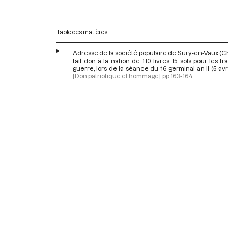
Table des matières
Adresse de la société populaire de Sury-en-Vaux (C
fait don à la nation de 110 livres 15 sols pour les fra
guerre, lors de la séance du 16 germinal an II (5 avr
[Don patriotique et hommage]
pp.163-164