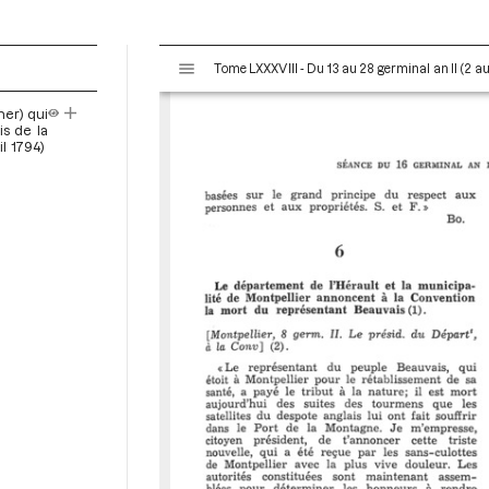
V
Tome LXXXVIII - Du 13 au 28 germinal an II (2 au 
i
s
her) qui
u
is de la
a
il 1794)
l
i
s
e
u
r
M
i
r
a
d
o
r