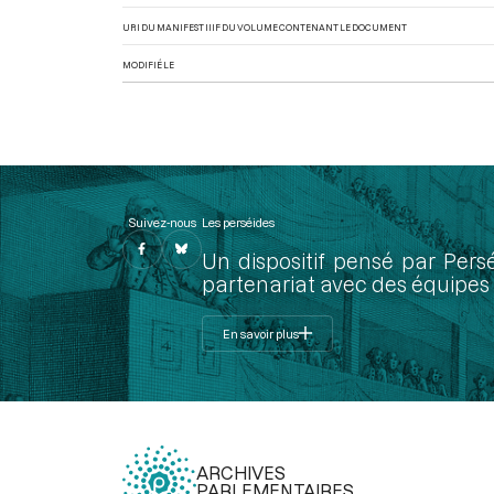
URI DU MANIFEST IIIF DU VOLUME CONTENANT LE DOCUMENT
MODIFIÉ LE
Suivez-nous
Les perséides
Un dispositif pensé par Pers
partenariat avec des équipes 
En savoir plus
ARCHIVES
PARLEMENTAIRES