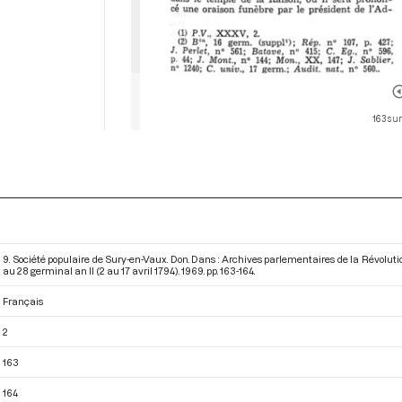
163 sur
9. Société populaire de Sury-en-Vaux. Don. Dans : Archives parlementaires de la Révolut
au 28 germinal an II (2 au 17 avril 1794)
. 1969. pp. 163-164.
Français
2
163
164