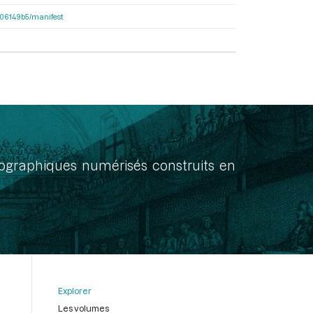
7906149b5/manifest
onographiques numérisés construits en
Explorer
Les volumes