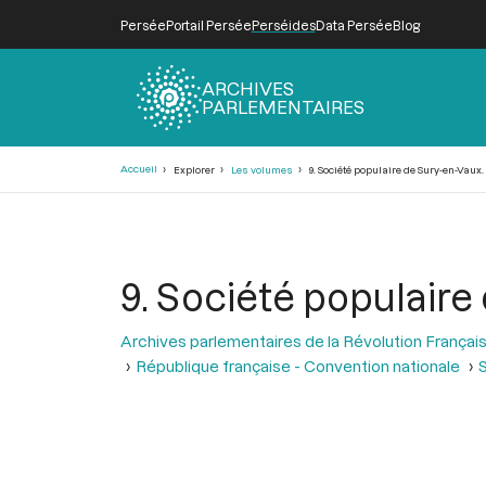
Persée
Portail Persée
Perséides
Data Persée
Blog
ARCHIVES
PARLEMENTAIRES
Fil
Accueil
Explorer
Les volumes
9. Société populaire de Sury-en-Vaux.
d'Ariane
9. Société populaire
Archives parlementaires de la Révolution Françai
République française - Convention nationale
S