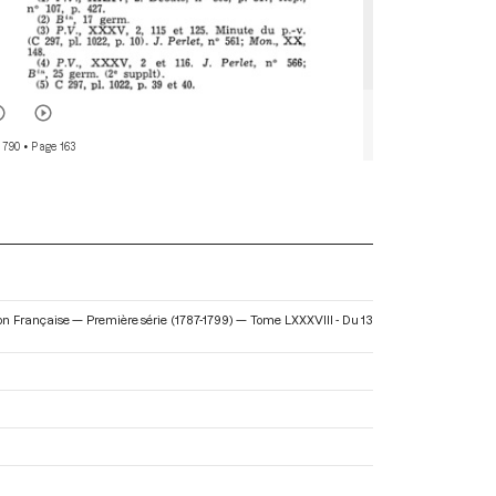
 790
• Page 163
ion Française — Première série (1787-1799) — Tome LXXXVIII - Du 13