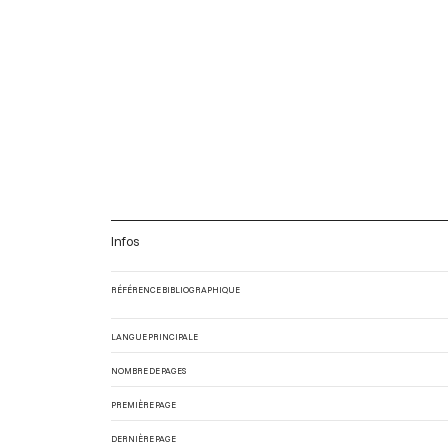
Infos
RÉFÉRENCE BIBLIOGRAPHIQUE
LANGUE PRINCIPALE
NOMBRE DE PAGES
PREMIÈRE PAGE
DERNIÈRE PAGE