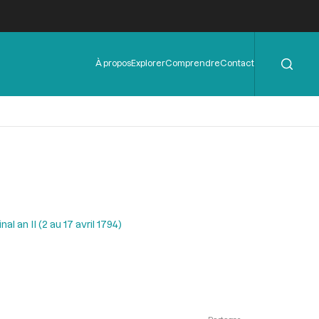
Rechercher
Menu
À propos
Explorer
Comprendre
Contact
de
l'en-
tête
l an II (2 au 17 avril 1794)