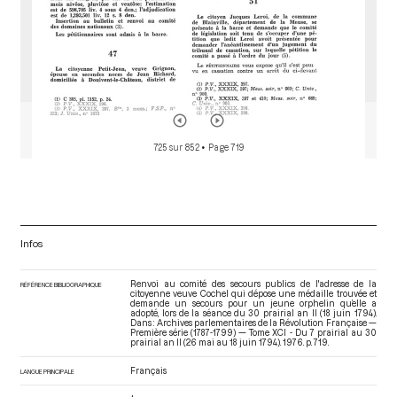
725 sur 852
• Page 719
Infos
Renvoi au comité des secours publics de l'adresse de la
RÉFÉRENCE BIBLIOGRAPHIQUE
citoyenne veuve Cochel qui dépose une médaille trouvée et
demande un secours pour un jeune orphelin qu’elle a
adopté, lors de la séance du 30 prairial an II (18 juin 1794).
Dans : Archives parlementaires de la Révolution Française —
Première série (1787-1799) — Tome XCI - Du 7 prairial au 30
prairial an II (26 mai au 18 juin 1794)
. 1976. p. 719.
Français
LANGUE PRINCIPALE