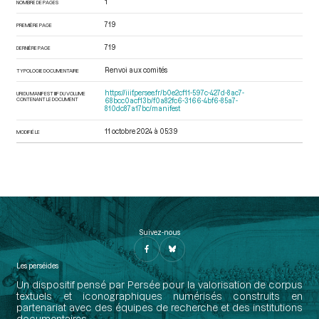
1
NOMBRE DE PAGES
719
PREMIÈRE PAGE
719
DERNIÈRE PAGE
Renvoi aux comités
TYPOLOGIE DOCUMENTAIRE
https://iiif.persee.fr/b0e2cf11-597c-427d-8ac7-
URI DU MANIFEST IIIF DU VOLUME
CONTENANT LE DOCUMENT
68bcc0acf13b/f0a82fc6-3166-4bf6-85a7-
810dc87a17bc/manifest
11 octobre 2024 à 05:39
MODIFIÉ LE
Suivez-nous
Les perséides
Un dispositif pensé par Persée pour la valorisation de corpus
textuels et iconographiques numérisés construits en
partenariat avec des équipes de recherche et des institutions
documentaires.