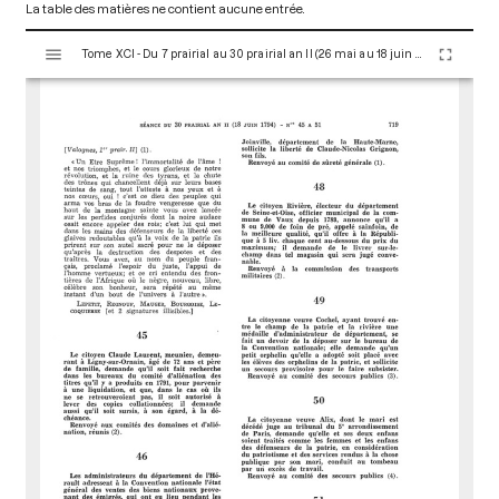
La table des matières ne contient aucune entrée.
V
Tome XCI - Du 7 prairial au 30 prairial an II (26 mai au 18 juin 1794)
i
s
u
a
l
i
s
e
u
r
M
i
r
a
d
o
r