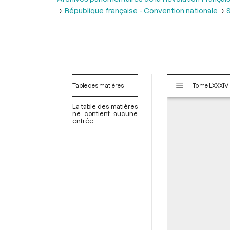
République française - Convention nationale
S
V
Table des matières
i
s
La table des matières
u
ne contient aucune
entrée.
a
l
i
s
e
u
r
M
i
r