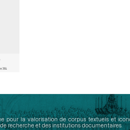
e 364
ée pour la valorisation de corpus textuels et ic
de recherche et des institutions documentaires.