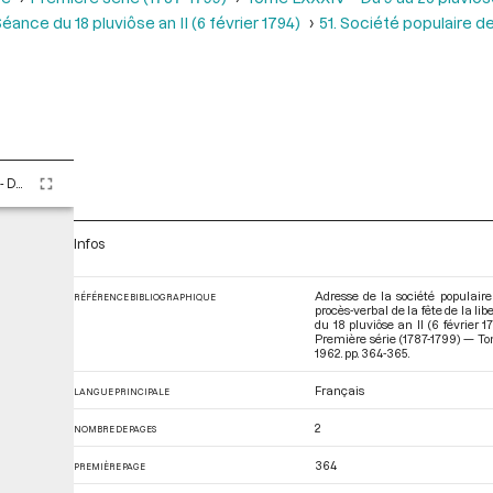
éance du 18 pluviôse an II (6 février 1794)
51. Société populaire de
Tome LXXXIV - Du 9 au 25 pluviôse An II (28 janvier au 13 février 1794)
Infos
Adresse de la société populair
RÉFÉRENCE BIBLIOGRAPHIQUE
procès-verbal de la fête de la l
du 18 pluviôse an II (6 février
Première série (1787-1799) — Tom
1962. pp. 364-365.
Français
LANGUE PRINCIPALE
2
NOMBRE DE PAGES
364
PREMIÈRE PAGE