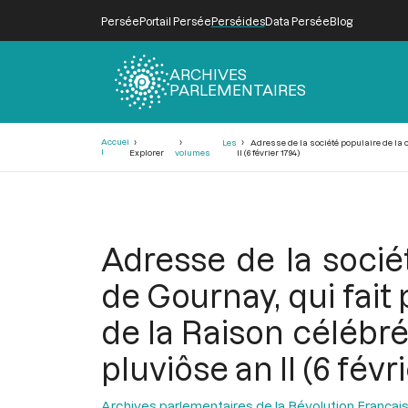
Persée
Portail Persée
Perséides
Data Persée
Blog
ARCHIVES
PARLEMENTAIRES
Fil
Accuei
Les
Adresse de la société populaire de la c
d'Ariane
l
Explorer
volumes
II (6 février 1794)
Adresse de la socié
de Gournay, qui fait 
de la Raison célébr
pluviôse an II (6 févr
Archives parlementaires de la Révolution Françai