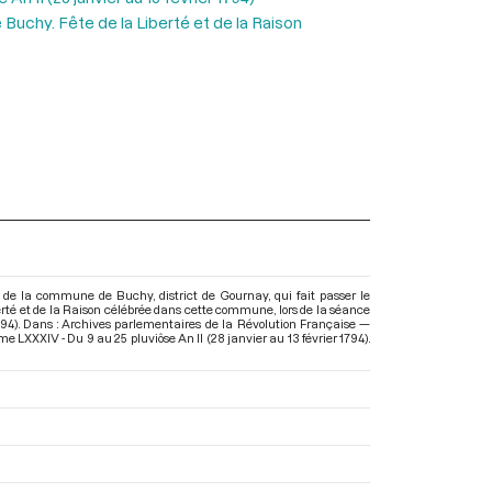
 Buchy. Fête de la Liberté et de la Raison
e de la commune de Buchy, district de Gournay, qui fait passer le
iberté et de la Raison célébrée dans cette commune, lors de la séance
 1794). Dans : Archives parlementaires de la Révolution Française —
e LXXXIV - Du 9 au 25 pluviôse An II (28 janvier au 13 février 1794)
.