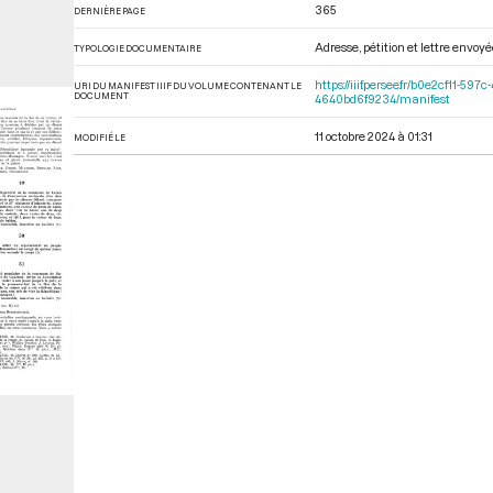
365
DERNIÈRE PAGE
Adresse, pétition et lettre envoy
TYPOLOGIE DOCUMENTAIRE
https://iiif.persee.fr/b0e2cf11
URI DU MANIFEST IIIF DU VOLUME CONTENANT LE
DOCUMENT
4640bd6f9234/manifest
11 octobre 2024 à 01:31
MODIFIÉ LE