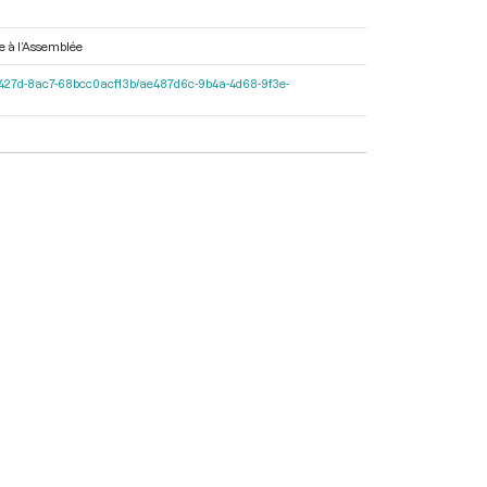
ée à l’Assemblée
-597c-427d-8ac7-68bcc0acf13b/ae487d6c-9b4a-4d68-9f3e-