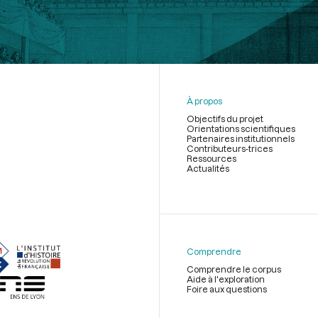
À propos
Objectifs du projet
Orientations scientifiques
Partenaires institutionnels
Contributeurs-trices
Ressources
Actualités
Menu
du
pied
de
Comprendre
page
Comprendre le corpus
Aide à l'exploration
Foire aux questions