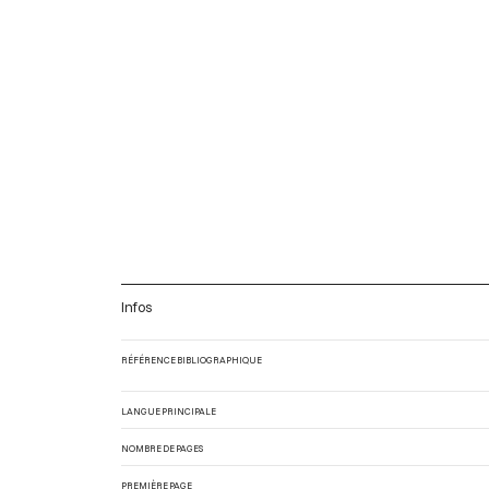
Infos
RÉFÉRENCE BIBLIOGRAPHIQUE
LANGUE PRINCIPALE
NOMBRE DE PAGES
PREMIÈRE PAGE