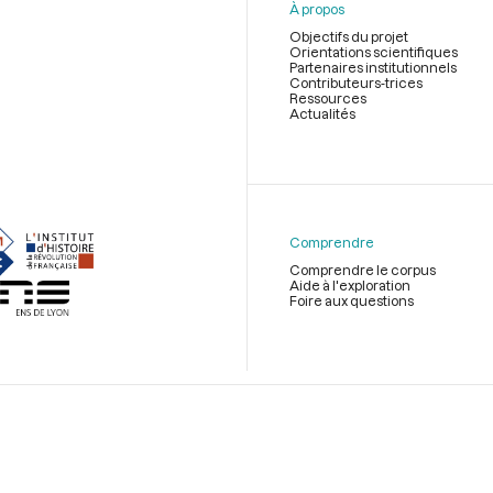
À propos
Objectifs du projet
Orientations scientifiques
Partenaires institutionnels
Contributeurs-trices
Ressources
Actualités
Menu
du
pied
de
Comprendre
page
Comprendre le corpus
Aide à l'exploration
Foire aux questions