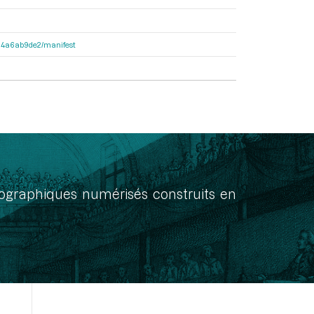
3404a6ab9de2/manifest
onographiques numérisés construits en