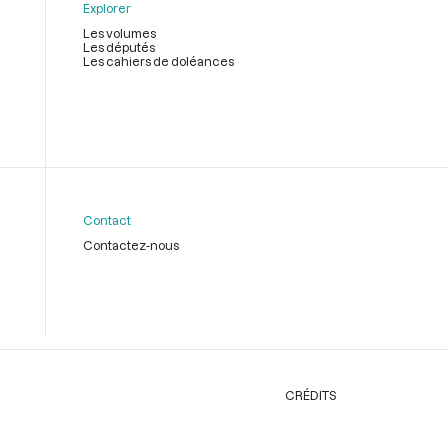
Explorer
Les volumes
Les députés
Les cahiers de doléances
Contact
Contactez-nous
CRÉDITS