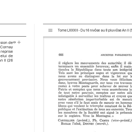
V
Tome LXXXIII - Du 16 nivôse au 8 pluviôse An II (
i
s
ision de
u
 Cornay
a
 reprise
elui de
l
n II (26
i
s
e
u
r
M
i
r
a
d
o