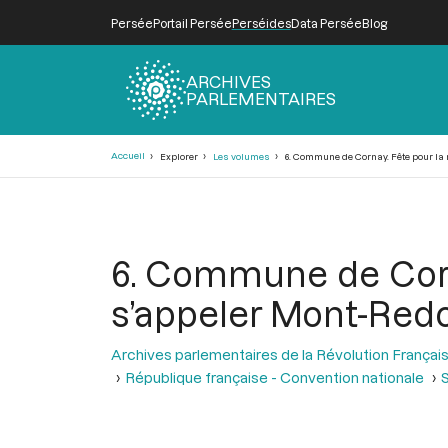
Persée
Portail Persée
Perséides
Data Persée
Blog
ARCHIVES
PARLEMENTAIRES
Fil
Accueil
Explorer
Les volumes
6. Commune de Cornay. Fête pour la
d'Ariane
6. Commune de Corn
s’appeler Mont-Red
Archives parlementaires de la Révolution Françai
République française - Convention nationale
S