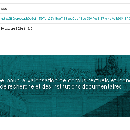
666
https://iiif.persee.fr/b0e2cf11-597c-427d-8ac7-68bcc0acf13b/d3944ed5-671e-4a4c-b964-
10 octobre 2024 à 18:15
ée pour la valorisation de corpus textuels et ic
de recherche et des institutions documentaires.