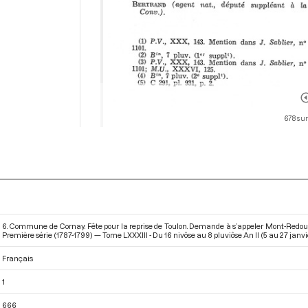
678 sur
6. Commune de Cornay. Fête pour la reprise de Toulon. Demande à s’appeler Mont-Redout
Première série (1787-1799) — Tome LXXXIII - Du 16 nivôse au 8 pluviôse An II (5 au 27 janvi
Français
1
666