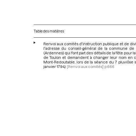
Table des matières
Renvoi aux comités d'instruction publique et de div
l'adresse du conseil-général de la commune de
(Ardennes) qui font part des détails de la fête pour la
de Toulon et demandent à changer leur nom en c
Mont-Redoutable, lors de la séance du 7 pluviôse a
janvier 1794)
[Renvoi aux comités]
p.666