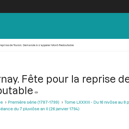
 reprise de Toulon. Demande à s’appeler Mont-Redoutable
ay. Fête pour la reprise d
outable
se
Première série (1787-1799)
Tome LXXXIII - Du 16 nivôse au 8 pl
éance du 7 pluviôse an II (26 janvier 1794)