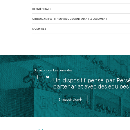
DERNIÈRE PAGE
URI DU MANIFEST IIIF DU VOLUME CONTENANT LE DOCUMENT
MODIFIÉ LE
Suivez-nous
Les perséides
Un dispositif pensé par Pers
partenariat avec des équipes 
En savoir plus