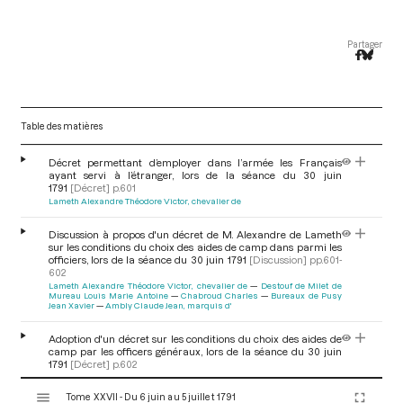
Partager
Table des matières
Décret permettant d’employer dans l’armée les Français
ayant servi à l’étranger, lors de la séance du 30 juin
1791
[Décret]
p.601
Lameth Alexandre Théodore Victor, chevalier de
Discussion à propos d'un décret de M. Alexandre de Lameth
sur les conditions du choix des aides de camp dans parmi les
officiers, lors de la séance du 30 juin 1791
[Discussion]
pp.601-
602
Lameth Alexandre Théodore Victor, chevalier de
Destouf de Milet de
Mureau Louis Marie Antoine
Chabroud Charles
Bureaux de Pusy
Jean Xavier
Ambly Claude Jean, marquis d'
Adoption d'un décret sur les conditions du choix des aides de
camp par les officers généraux, lors de la séance du 30 juin
1791
[Décret]
p.602
V
Tome XXVII - Du 6 juin au 5 juillet 1791