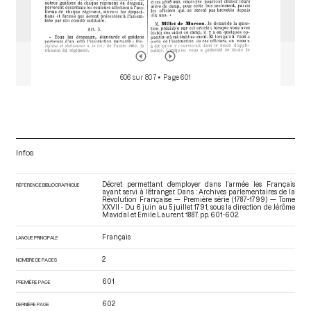
606 sur 807
• Page 601
Infos
Décret permettant d’employer dans l’armée les Français
RÉFÉRENCE BIBLIOGRAPHIQUE
ayant servi à l’étranger. Dans : Archives parlementaires de la
Révolution Française — Première série (1787-1799) — Tome
XXVII - Du 6 juin au 5 juillet 1791
, sous la direction de Jérôme
Mavidal et Emile Laurent. 1887. pp. 601-602.
Français
LANGUE PRINCIPALE
2
NOMBRE DE PAGES
601
PREMIÈRE PAGE
602
DERNIÈRE PAGE