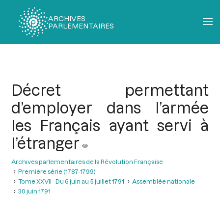
ARCHIVES
PARLEMENTAIRES
Fil
d'Ariane
Décret permettant
d’employer dans l’armée
les Français ayant servi à
l’étranger
Archives parlementaires de la Révolution Française
Première série (1787-1799)
Tome XXVII - Du 6 juin au 5 juillet 1791
Assemblée nationale
30 juin 1791