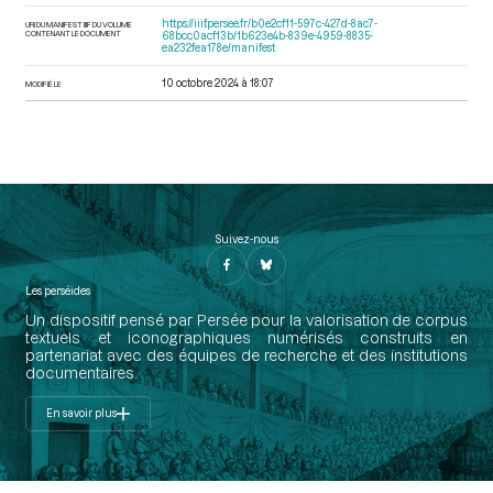
https://iiif.persee.fr/b0e2cf11-597c-427d-8ac7-
URI DU MANIFEST IIIF DU VOLUME
CONTENANT LE DOCUMENT
68bcc0acf13b/1b623e4b-839e-4959-8835-
ea232fea178e/manifest
10 octobre 2024 à 18:07
MODIFIÉ LE
Suivez-nous
Les perséides
Un dispositif pensé par Persée pour la valorisation de corpus
textuels et iconographiques numérisés construits en
partenariat avec des équipes de recherche et des institutions
documentaires.
En savoir plus