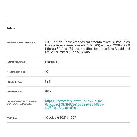
Infos
30 juin 1791. Dans : Archives parlementaires de la Révolution
RÉFÉRENCE BIBLIOGRAPHIQUE
Française — Première série (1787-1799) — Tome XXVII - Du 6
juin au 5 juillet 1791
, sous la direction de Jérôme Mavidal et
Emile Laurent. 1887. pp. 596-605.
Français
LANGUE PRINCIPALE
10
NOMBRE DE PAGES
596
PREMIÈRE PAGE
605
DERNIÈRE PAGE
https://iiif.persee.fr/b0e2cf11-597c-427d-8ac7-
URI DU MANIFEST IIIF DU VOLUME
CONTENANT LE DOCUMENT
68bcc0acf13b/1b623e4b-839e-4959-8835-
ea232fea178e/manifest
10 octobre 2024 à 18:07
MODIFIÉ LE