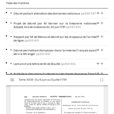
Table des matières
Décret portant aliénation des domaines nationaux
pp.596-597
Projet de décret par M. Vernier sur la trésorerie nationale.
Adopté, lors de la séance du 30 juin 1791
pp.597-600
Rapport par M. de Menou et décret sur les drapeaux de l'armée
de ligne
pp.600-601
Décret permettant d’employer dans l’armée les Français ayant
servi à l’étranger
pp.601-602
Lecture d’une lettre de M. de Bouillé
pp.602-604
Suite de la discussion du décret sur les places de guerre. Titre II,
V
articles 1, 2, 3 et 4 adoptés
pp.604-605
Tome XXVII - Du 6 juin au 5 juillet 1791
i
s
u
a
l
i
s