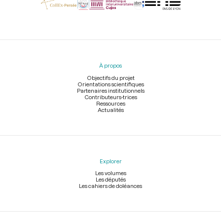
Menu
du
pied
À propos
de
page
Objectifs du projet
Orientations scientifiques
Partenaires institutionnels
Contributeurs-trices
Ressources
Actualités
Explorer
Les volumes
Les députés
Les cahiers de doléances