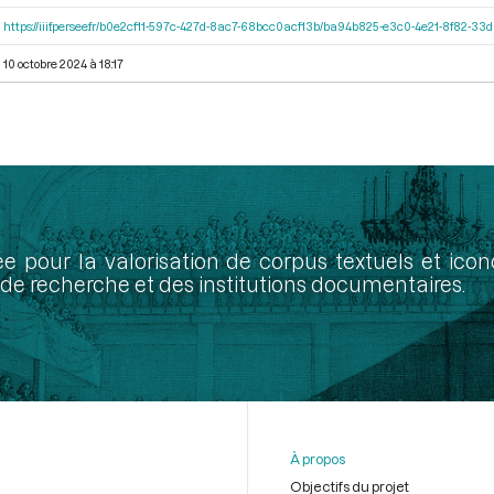
https://iiif.persee.fr/b0e2cf11-597c-427d-8ac7-68bcc0acf13b/ba94b825-e3c0-4e21-8f82-3
10 octobre 2024 à 18:17
ée pour la valorisation de corpus textuels et ic
de recherche et des institutions documentaires.
À propos
Objectifs du projet