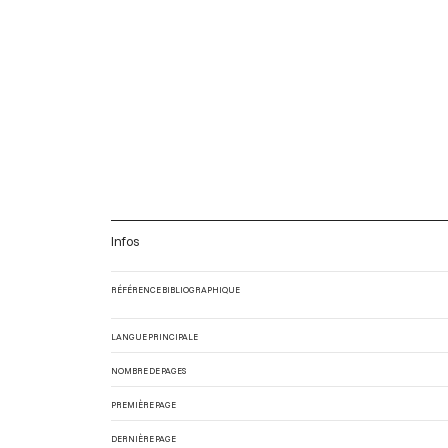
Infos
RÉFÉRENCE BIBLIOGRAPHIQUE
LANGUE PRINCIPALE
NOMBRE DE PAGES
PREMIÈRE PAGE
DERNIÈRE PAGE