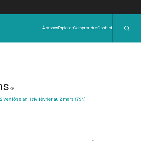
Rechercher
Menu
À propos
Explorer
Comprendre
Contact
de
l'en-
tête
ns
ventôse an II (14 février au 2 mars 1794)