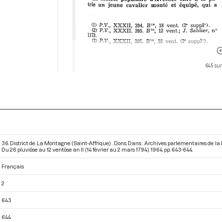
645 sur
36. District de La Montagne (Saint-Affrique) . Dons. Dans : Archives parlementaires de 
Du 26 pluviôse au 12 ventôse an II (14 février au 2 mars 1794)
. 1964. pp. 643-644.
Français
2
643
644