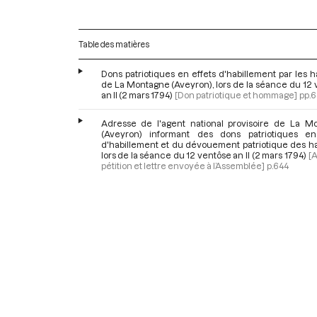
Table des matières
Dons patriotiques en effets d'habillement par les h
de La Montagne (Aveyron), lors de la séance du 12
an II (2 mars 1794)
[Don patriotique et hommage]
pp.
Adresse de l'agent national provisoire de La M
(Aveyron) informant des dons patriotiques en
d'habillement et du dévouement patriotique des ha
lors de la séance du 12 ventôse an II (2 mars 1794)
[
pétition et lettre envoyée à l’Assemblée]
p.644