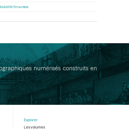
3d949d61fc7/manifest
onographiques numérisés construits en
Explorer
Les volumes