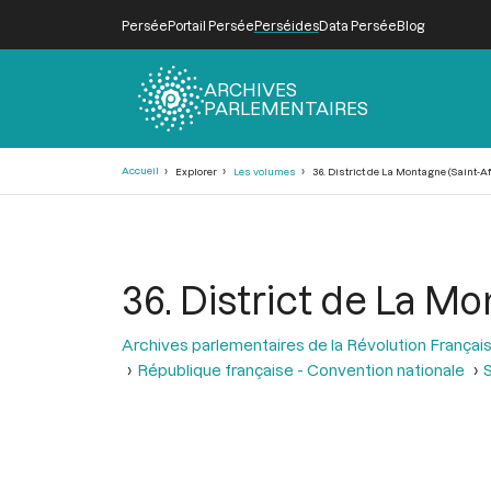
Persée
Portail Persée
Perséides
Data Persée
Blog
ARCHIVES
PARLEMENTAIRES
Fil
Accueil
Explorer
Les volumes
36. District de La Montagne (Saint-Af
d'Ariane
36. District de La Mo
Archives parlementaires de la Révolution Françai
République française - Convention nationale
S