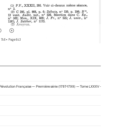
 746
• Page 643
la Révolution Française — Première série (1787-1799) — Tome LXXXV -