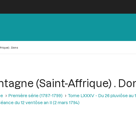
frique) . Dons
ntagne (Saint-Affrique) . Do
se
Première série (1787-1799)
Tome LXXXV - Du 26 pluviôse au 12 
éance du 12 ventôse an II (2 mars 1794)