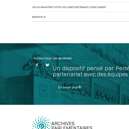
URI DU MANIFEST IIIF DU VOLUME CONTENANT LE DOCUMENT
MODIFIÉ LE
Suivez-nous
Les perséides
Un dispositif pensé par Pers
partenariat avec des équipes 
En savoir plus
ARCHIVES
PARLEMENTAIRES