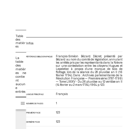
Table
des
matièr
Infos
es
François-Siméon Bézard. Décret, présenté par
RÉFÉRENCE BIBLIOGRAPHIQUE
La
Bézard au nom du comité de législation, annulant
table
les arrêtés pris par les représentants dans la Nièvre
des
sur une contestation entre les citoyens Hugues et
matièr
Lepeletier, à propos d’une marque de bois de
flottage, lors de la séance du 28 pluviôse an II (16
es ne
février 1794). Dans : Archives parlementaires de la
contie
Révolution Française — Première série (1787-1799)
nt
— Tome LXXXV - Du 26 pluviôse au 12 ventôse an II
aucun
(14 février au 2 mars 1794)
. 1964. p. 123.
e
entrée.
Français
LANGUE PRINCIPALE
V
Tome LXXXV - Du 26 pluviôse au 12 ventôse an II (14 février au 2 mars 17
1
NOMBRE DE PAGES
i
s
123
PREMIÈRE PAGE
u
a
123
DERNIÈRE PAGE
l