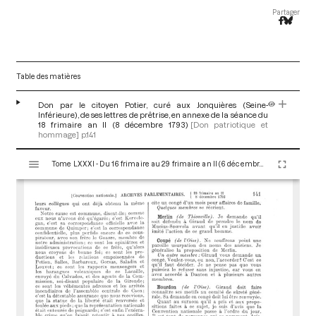
Partager
Table des matières
Don par le citoyen Potier, curé aux Jonquières (Seine-
Inférieure), de ses lettres de prêtrise, en annexe de la séance du
18 frimaire an II (8 décembre 1793)
[Don patriotique et
hommage]
p.141
V
Tome LXXXI - Du 16 frimaire au 29 frimaire an II (6 décembre au 19 décembre 1793)
i
s
u
a
l
i
s
e
u
r
M