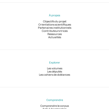
Menu
du
pied
À propos
de
page
Objectifs du projet
Orientations scientifiques
Partenaires institutionnels
Contributeurs-trices
Ressources
Actualités
Explorer
Les volumes
Les députés
Les cahiers de doléances
Comprendre
Comprendre le corpus
Aide à l'exploration