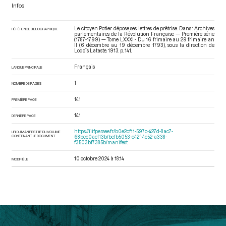
Infos
Le citoyen Potier dépose ses lettres de prêtrise. Dans : Archives
RÉFÉRENCE BIBLIOGRAPHIQUE
parlementaires de la Révolution Française — Première série
(1787-1799) — Tome LXXXI - Du 16 frimaire au 29 frimaire an
II (6 décembre au 19 décembre 1793)
, sous la direction de
Lodoïs Lataste. 1913. p. 141.
Français
LANGUE PRINCIPALE
1
NOMBRE DE PAGES
141
PREMIÈRE PAGE
141
DERNIÈRE PAGE
https://iiif.persee.fr/b0e2cf11-597c-427d-8ac7-
URI DU MANIFEST IIIF DU VOLUME
CONTENANT LE DOCUMENT
68bcc0acf13b/bcfb5053-c42f-4c52-a338-
f3503bf7385b/manifest
10 octobre 2024 à 18:14
MODIFIÉ LE