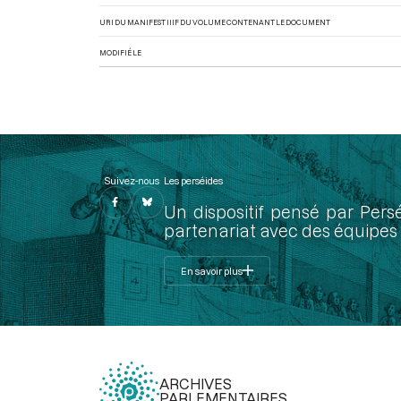
URI DU MANIFEST IIIF DU VOLUME CONTENANT LE DOCUMENT
MODIFIÉ LE
Suivez-nous
Les perséides
Un dispositif pensé par Pers
partenariat avec des équipes 
En savoir plus
ARCHIVES
PARLEMENTAIRES