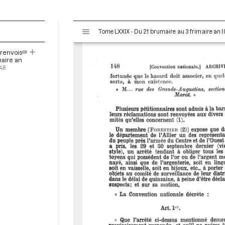
V
Tome LXXIX - Du 21 brumaire au 3 frimaire an I
i
s
 renvois
u
maire an
a
148
l
i
s
e
u
r
M
i
r
a
d
o
r