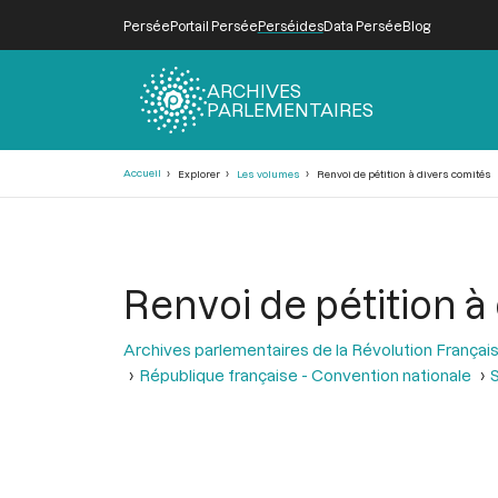
Persée
Portail Persée
Perséides
Data Persée
Blog
ARCHIVES
PARLEMENTAIRES
Fil
Accueil
Explorer
Les volumes
Renvoi de pétition à divers comités
d'Ariane
Renvoi de pétition à
Archives parlementaires de la Révolution Françai
République française - Convention nationale
S