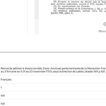
155 sur
Renvoi de pétition à divers comités. Dans : Archives parlementaires de la Révolution Fr
au 3 frimaire an II (11 au 23 novembre 1793)
, sous la direction de Lodoïs Lataste. 1911. p. 148.
Français
1
148
148