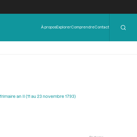
Rechercher
Menu
À propos
Explorer
Comprendre
Contact
de
l'en-
tête
rimaire an II (11 au 23 novembre 1793)