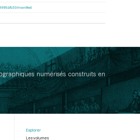
dc99854fb30/manifest
onographiques numérisés construits en
Explorer
Les volumes