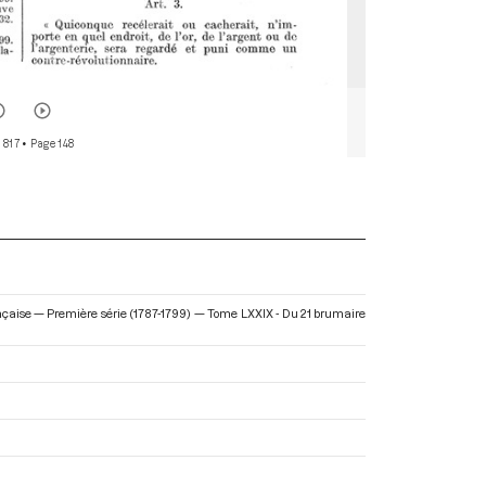
 817
• Page 148
ançaise — Première série (1787-1799) — Tome LXXIX - Du 21 brumaire