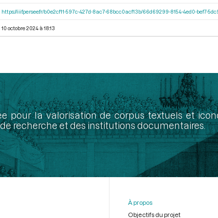
https://iiif.persee.fr/b0e2cf11-597c-427d-8ac7-68bcc0acf13b/66d69299-8154-4ed0-bef7-5
10 octobre 2024 à 18:13
ée pour la valorisation de corpus textuels et ic
de recherche et des institutions documentaires.
À propos
Objectifs du projet