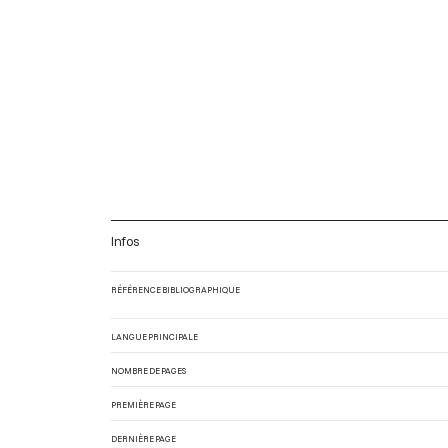
Infos
RÉFÉRENCE BIBLIOGRAPHIQUE
LANGUE PRINCIPALE
NOMBRE DE PAGES
PREMIÈRE PAGE
DERNIÈRE PAGE