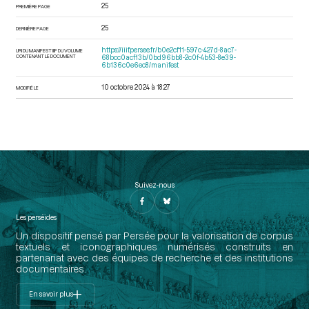
25
PREMIÈRE PAGE
25
DERNIÈRE PAGE
https://iiif.persee.fr/b0e2cf11-597c-427d-8ac7-
URI DU MANIFEST IIIF DU VOLUME
CONTENANT LE DOCUMENT
68bcc0acf13b/0bd96bb8-2c0f-4b53-8e39-
6b136c0e6ec8/manifest
10 octobre 2024 à 18:27
MODIFIÉ LE
Suivez-nous
Les perséides
Un dispositif pensé par Persée pour la valorisation de corpus
textuels et iconographiques numérisés construits en
partenariat avec des équipes de recherche et des institutions
documentaires.
En savoir plus