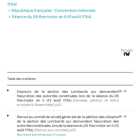
1794)
République française - Convention nationale
Séance du 26 thermidor an II (13 août 1794)
Partager
Table des matières
Discours de la section des Lombards qui demandent
l'épuration des autorités constituées, lors de la séance du 26
thermidor an II (13 août 1794)
[Adresse, pétition et lettre
envoyée à l’Assemblée]
p.25
Renvoi au comité de sûreté générale de la pétition des citoyens
de la section des Lombards qui demandent l'épuration des
autorités constituées, lors de la séance du 26 thermidor an II (13
août 1794)
[Renvoi aux comités]
p.25
Boursault-Malherbe Jean-François