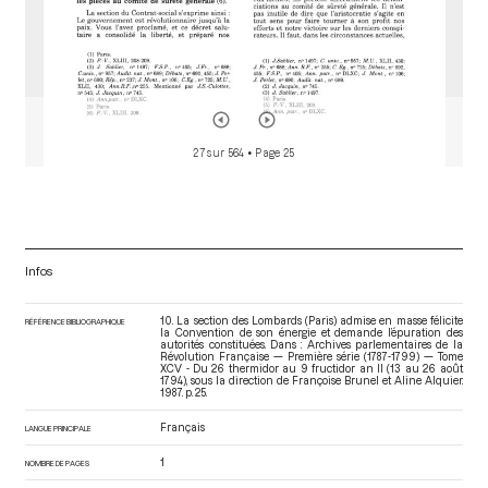
27 sur 564
• Page 25
Infos
10. La section des Lombards (Paris) admise en masse félicite
RÉFÉRENCE BIBLIOGRAPHIQUE
la Convention de son énergie et demande l’épuration des
autorités constituées. Dans : Archives parlementaires de la
Révolution Française — Première série (1787-1799) — Tome
XCV - Du 26 thermidor au 9 fructidor an II (13 au 26 août
1794)
, sous la direction de Françoise Brunel et Aline Alquier.
1987. p. 25.
Français
LANGUE PRINCIPALE
1
NOMBRE DE PAGES