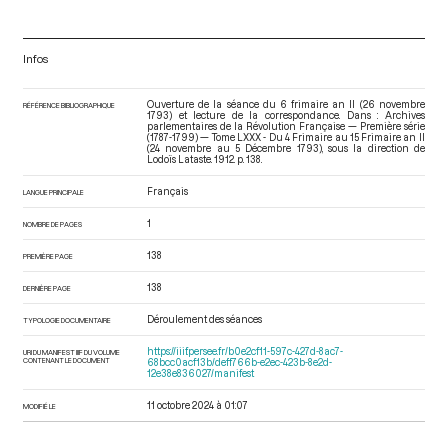
Infos
Ouverture de la séance du 6 frimaire an II (26 novembre
RÉFÉRENCE BIBLIOGRAPHIQUE
1793) et lecture de la correspondance. Dans : Archives
parlementaires de la Révolution Française — Première série
(1787-1799) — Tome LXXX - Du 4 Frimaire au 15 Frimaire an II
(24 novembre au 5 Décembre 1793)
, sous la direction de
Lodoïs Lataste. 1912. p. 138.
Français
LANGUE PRINCIPALE
1
NOMBRE DE PAGES
138
PREMIÈRE PAGE
138
DERNIÈRE PAGE
Déroulement des séances
TYPOLOGIE DOCUMENTAIRE
https://iiif.persee.fr/b0e2cf11-597c-427d-8ac7-
URI DU MANIFEST IIIF DU VOLUME
CONTENANT LE DOCUMENT
68bcc0acf13b/deff766b-e2ec-423b-8e2d-
12e38e836027/manifest
11 octobre 2024 à 01:07
MODIFIÉ LE