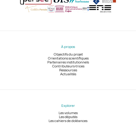
Menu
du
pied
À propos
de
page
Objectifs du projet
Orientations scientifiques
Partenaires institutionnels
Contributeurs-trices
Ressources
Actualités
Explorer
Les volumes
Les députés
Les cahiers de doléances