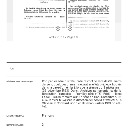
453 sur 817
• Page 444
Infos
Don par les administrateurs du district de Nice de 238 marcs
RÉFÉRENCE BIBLIOGRAPHIQUE
d'argent, quelques diamants et autres effets précieux trouvés
dans la cave d'un émigré, lors de la séance du 9 nivôse an II
(29 décembre 1793). Dans : Archives parlementaires de la
Révolution Française — Première série (1787-1799) — Tome
LXXXII - Du 30 frimaire au 15 nivôse an II (20 Décembre 1793
au 4 Janvier 1794)
, sous la direction de Lodoïs Lataste et Louis
Claveau et Constant Pionnier et Gaston Barbier. 1913. pp. 444-
445.
Français
LANGUE PRINCIPALE
2
NOMBRE DE PAGES