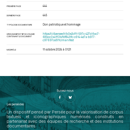
444
PREMIÈRE PAGE
445
DERNIÈRE PAGE
Don patriotique et hommage
TYPOLOGIE DOCUMENTAIRE
https://iiif.persee.fr/b0e2cf11-597c-427d-8ac7-
URI DU MANIFEST IIIF DU VOLUME
CONTENANT LE DOCUMENT
68bcc0acf13b/fdf849fc-c614-4e7a-b977-
c97697ce511c/manifest
11 octobre 2024 à 01:21
MODIFIÉ LE
Suivez-nous
Les perséides
Un dispositif pensé par Persée pour la valorisation de corpus
textuels et iconographiques numérisés construits en
partenariat avec des équipes de recherche et des institutions
documentaires.