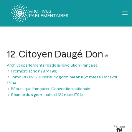
ARCHIVES
PARLEMENTAIRES
Fil
d'Ariane
12. Citoyen Daugé. Don
Archives parlementaires de la Révolution Française
Première série (1787-1799)
Tome LXXXVII - Du 1er au 12 germinal An II (21 mars au 1er avril
1794)
République française - Convention nationale
Séance du 4 germinal an II (24 mars 1794)
Partager