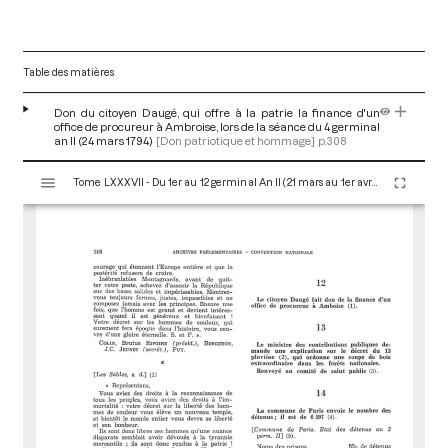
Table des matières
Don du citoyen Daugé, qui offre à la patrie la finance d'un
office de procureur à Ambroise, lors de la séance du 4 germinal
an II (24 mars 1794)
[Don patriotique et hommage]
p.308
V
Tome LXXXVII - Du 1er au 12 germinal An II (21 mars au 1er avril 1794)
i
s
u
a
l
i
s
e
u
r
M
i
r
a