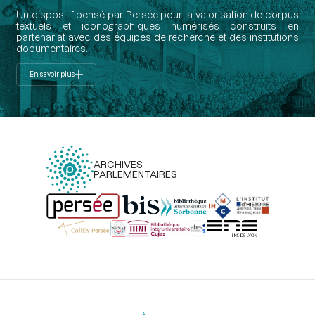
Un dispositif pensé par Persée pour la valorisation de corpus
textuels et iconographiques numérisés construits en
partenariat avec des équipes de recherche et des institutions
documentaires.
En savoir plus
ARCHIVES
PARLEMENTAIRES
Menu
du
pied