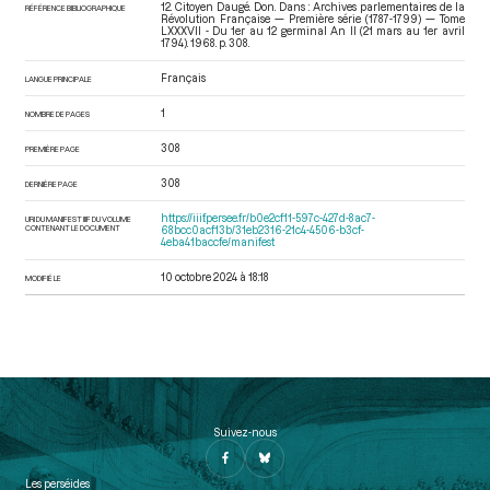
12. Citoyen Daugé. Don. Dans : Archives parlementaires de la
RÉFÉRENCE BIBLIOGRAPHIQUE
Révolution Française — Première série (1787-1799) — Tome
LXXXVII - Du 1er au 12 germinal An II (21 mars au 1er avril
1794)
. 1968. p. 308.
Français
LANGUE PRINCIPALE
1
NOMBRE DE PAGES
308
PREMIÈRE PAGE
308
DERNIÈRE PAGE
https://iiif.persee.fr/b0e2cf11-597c-427d-8ac7-
URI DU MANIFEST IIIF DU VOLUME
CONTENANT LE DOCUMENT
68bcc0acf13b/31eb2316-21c4-4506-b3cf-
4eba41baccfe/manifest
10 octobre 2024 à 18:18
MODIFIÉ LE
Suivez-nous
Les perséides