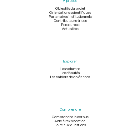
À propos
de
page
Objectifs du projet
Orientations scientifiques
Partenaires institutionnels
Contributeurs-trices
Ressources
Actualités
Explorer
Les volumes
Les députés
Les cahiers de doléances
Comprendre
Comprendre le corpus
Aide à l'exploration
Foire aux questions