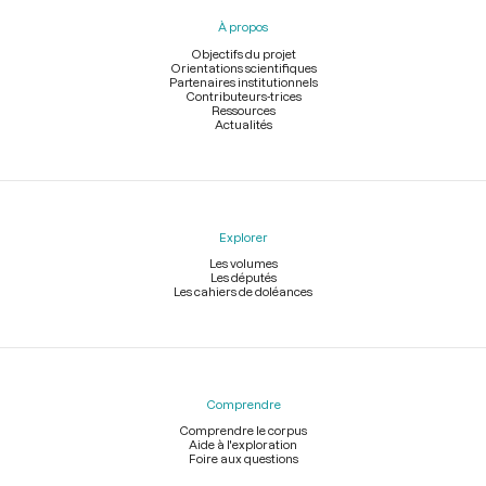
pied
À propos
de
page
Objectifs du projet
Orientations scientifiques
Partenaires institutionnels
Contributeurs-trices
Ressources
Actualités
Explorer
Les volumes
Les députés
Les cahiers de doléances
Comprendre
Comprendre le corpus
Aide à l'exploration
Foire aux questions