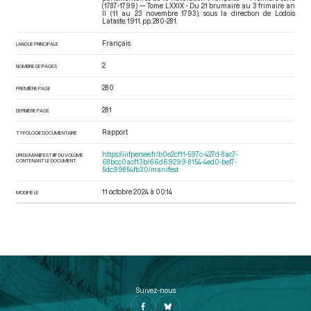
(1787-1799) — Tome LXXIX - Du 21 brumaire au 3 frimaire an
II (11 au 23 novembre 1793)
, sous la direction de Lodoïs
Lataste. 1911. pp. 280-281.
Français
LANGUE PRINCIPALE
2
NOMBRE DE PAGES
280
PREMIÈRE PAGE
281
DERNIÈRE PAGE
Rapport
TYPOLOGIE DOCUMENTAIRE
https://iiif.persee.fr/b0e2cf11-597c-427d-8ac7-
URI DU MANIFEST IIIF DU VOLUME
CONTENANT LE DOCUMENT
68bcc0acf13b/66d69299-8154-4ed0-bef7-
5dc99854fb30/manifest
11 octobre 2024 à 00:14
MODIFIÉ LE
Suivez-nous