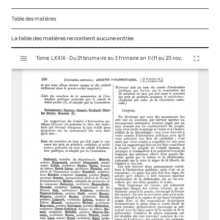
Table des matières
La table des matières ne contient aucune entrée.
V
Tome LXXIX - Du 21 brumaire au 3 frimaire an II (11 au 23 novembre 1793)
i
s
u
a
l
i
s
e
u
r
M
i
r
a
d
o
r